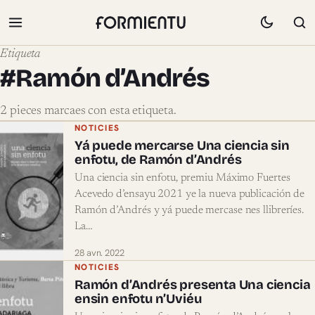
Etiqueta
#Ramón d’Andrés
2 pieces marcaes con esta etiqueta.
Pieces marcaes con #Ramón d’Andrés
NOTICIES
Yá puede mercarse Una ciencia sin
enfotu, de Ramón d’Andrés
Una ciencia sin enfotu, premiu Máximo Fuertes
Acevedo d’ensayu 2021 ye la nueva publicación de
Ramón d’Andrés y yá puede mercase nes llibreríes.
La…
28 avn. 2022
NOTICIES
Ramón d’Andrés presenta Una ciencia
ensin enfotu n’Uviéu