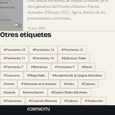
Una ciencia sin enfotu, de Ramón d’Andrés, ye la
obra ganadora del Premiu «Máximo Fuertes
Acevedo» d’Ensayu 2021. Agora, dientro de les
presentaciones convocaes…
12 avn. 2022
Otres etiquetes
#Formientu 12
#Formientu 14
#Formientu 13
#Formientu 11
#Formientu 10
#Ediciones Trabe
#Formientu 7
#lliteratura
#Formientu 9
#Xixón
#Concursu
#Diego Solís
#Academia de la Llingua Asturiana
#torna
#Volvemos en 6 minutos
#Uviéu
#Calume
#poesía
#presentación
#Cuatro Gotes Ediciones
#Concursos
#Creación lliteraria
#Cultura
#Traducción