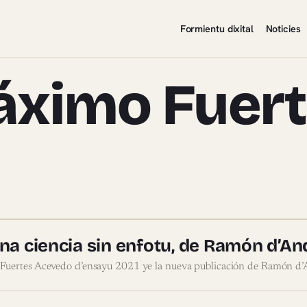
Formientu dixital
Noticies
ximo Fuert
miu Máximo Fuertes Aceve
a ciencia sin enfotu, de Ramón d’An
Fuertes Acevedo d’ensayu 2021 ye la nueva publicación de Ramón d’An