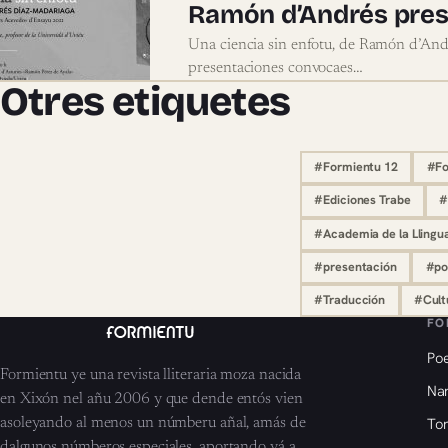
Ramón d’Andrés prese
Una ciencia sin enfotu, de Ramón d’And
presentaciones convocaes…
Otres etiquetes
#Formientu 12
#Fo
#Ediciones Trabe
#
#Academia de la Llingu
#presentación
#po
#Traducción
#Cult
FO
Poe
Formientu ye una revista lliteraria moza nacida
Nar
en Xixón nel añu 2006 y que dende entós vien
To
asoleyando al menos un númberu añal, amás de
dalgunos númberos especiales, aportando yá a