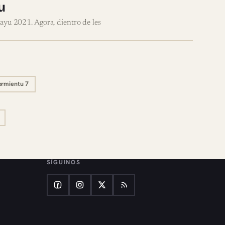
u
yu 2021. Agora, dientro de les
rmientu 7
SÍGUINOS