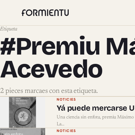
Etiqueta
#Premiu Má
Acevedo
2 pieces marcaes con esta etiqueta.
Pieces marcaes con #Pre
NOTICIES
Yá puede mercarse Un
Una ciencia sin enfotu, premiu Máximo 
La…
NOTICIES