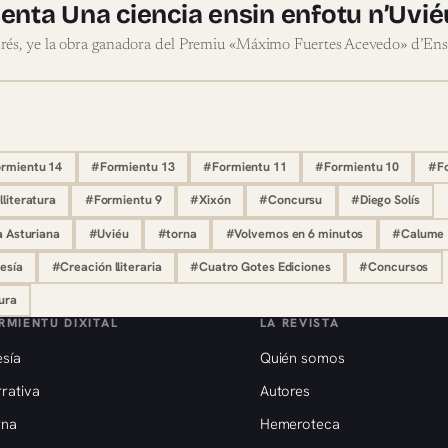
nta Una ciencia ensin enfotu n’Uvié
rés, ye la obra ganadora del Premiu «Máximo Fuertes Acevedo» d’Ensa
rmientu 14
#Formientu 13
#Formientu 11
#Formientu 10
#Fo
lliteratura
#Formientu 9
#Xixón
#Concursu
#Diego Solís
a Asturiana
#Uviéu
#torna
#Volvemos en 6 minutos
#Calume
esía
#Creación lliteraria
#Cuatro Gotes Ediciones
#Concursos
ura
RMIENTU DIXITAL
LA REVISTA
sía
Quién somos
rativa
Autores
rna
Hemeroteca