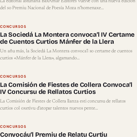
La editorial asturiana BaxAmar Editores vuelve con una nueva edición
del so Premiu Nacional de Poesía Moza n’homenaxe…
CONCURSOS
La Sociedá La Montera convoca’l IV Certame
de Cuentos Curtios Mánfer de la Llera
Un añu más, la Sociedá La Montera convoca’l so certame de cuentos
curtios «Mánfer de la Llera», algamando…
CONCURSOS
La Comisión de Fiestes de Collera Convoca’l
IV Concursu de Rellatos Curtios
La Comisión de Fiestes de Collera llanza esti concursu de rellatos
curtios col oxetivu d’atopar talentos nuevos pente…
CONCURSOS
Convocáu’l Premiu de Relatu Curtiu