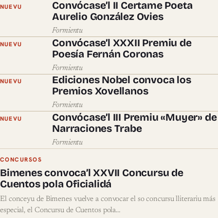
Convócase’l II Certame Poeta
NUEVU
Aurelio González Ovies
Formientu
Convócase’l XXXII Premiu de
NUEVU
Poesía Fernán Coronas
Formientu
Ediciones Nobel convoca los
NUEVU
Premios Xovellanos
Formientu
Convócase’l III Premiu «Muyer» de
NUEVU
Narraciones Trabe
Formientu
CONCURSOS
Bimenes convoca’l XXVII Concursu de
Cuentos pola Oficialidá
El conceyu de Bimenes vuelve a convocar el so concursu lliterariu más
especial, el Concursu de Cuentos pola…