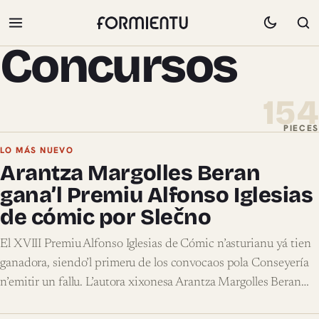
Concursos
154
PIECES
Pieces de Concursos
LO MÁS NUEVO
Arantza Margolles Beran
gana’l Premiu Alfonso Iglesias
de cómic por Slečno
El XVIII Premiu Alfonso Iglesias de Cómic n’asturianu yá tien
ganadora, siendo’l primeru de los convocaos pola Conseyería
n’emitir un fallu. L’autora xixonesa Arantza Margolles Beran…