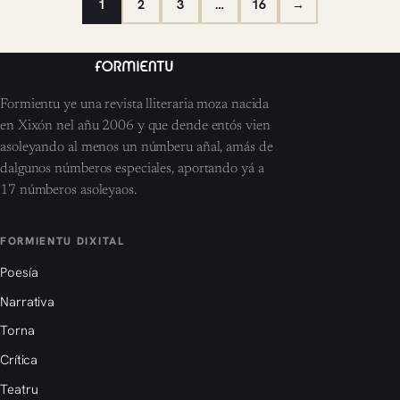
1
2
3
…
16
→
Formientu ye una revista lliteraria moza nacida
en Xixón nel añu 2006 y que dende entós vien
asoleyando al menos un númberu añal, amás de
dalgunos númberos especiales, aportando yá a
17 númberos asoleyaos.
FORMIENTU DIXITAL
Poesía
Narrativa
Torna
Crítica
Teatru