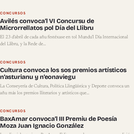
CONCURSOS
Avilés convoca’l VI Concursu de
Microrrellatos pol Día del Llibru
El 23 d’abril de cada añu festéxase en tol Mundu’l Día Internacional
del Llibru, y la Rede de…
CONCURSOS
Cultura convoca los sos premios artísticos
n’asturianu y n’eonaviegu
La Conseyería de Cultura, Política Llingüística y Deporte convoca un
añu más los premios lliterarios y artísticos que…
CONCURSOS
BaxAmar convoca’l III Premiu de Poesía
Moza Juan Ignacio González