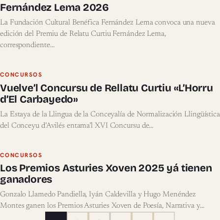
Fernández Lema 2026
La Fundación Cultural Benéfica Fernández Lema convoca una nueva
edición del Premiu de Relatu Curtiu Fernández Lema,
correspondiente…
CONCURSOS
Vuelve’l Concursu de Rellatu Curtiu «L’Horru
d’El Carbayedo»
La Estaya de la Llingua de la Conceyalía de Normalización Llingüística
del Conceyu d’Avilés entama’l XVI Concursu de…
CONCURSOS
Los Premios Asturies Xoven 2025 yá tienen
ganadores
Gonzalo Llamedo Pandiella, Iyán Caldevilla y Hugo Menéndez
Montes ganen los Premios Asturies Xoven de Poesía, Narrativa y…