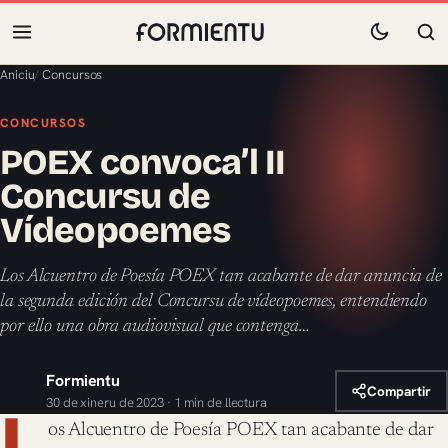
Aniciu
/
Concursos
CONCURSOS
POEX convoca’l II
Concursu de
Vídeopoemes
Los Alcuentro de Poesía POEX tan acabante de dar anuncia de
la segunda edición del Concursu de vídeopoemes, entendiendo
por ello una obra audiovisual que contenga…
Formientu
Compartir
30 de xineru de 2023 · 1 min de llectura
L
os Alcuentro de Poesía POEX tan acabante de dar