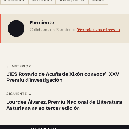
Sobre l'autor
Formientu
Collabora con Formientu.
Ver toles sos pieces →
Navegación ente pieces
← ANTERIOR
L’IES Rosario de Acuña de Xixón convoca’l XXV
Premiu d’Investigación
SIGUIENTE →
Lourdes Álvarez, Premiu Nacional de Lliteratura
Asturiana na so tercer edición