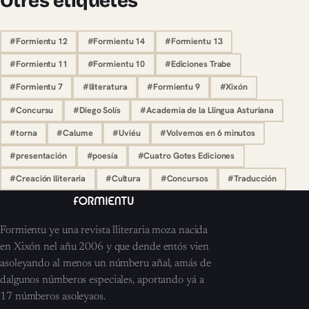
Otres etiquetes
#Formientu 12
#Formientu 14
#Formientu 13
#Formientu 11
#Formientu 10
#Ediciones Trabe
#Formientu 7
#lliteratura
#Formientu 9
#Xixón
#Concursu
#Diego Solís
#Academia de la Llingua Asturiana
#torna
#Calume
#Uviéu
#Volvemos en 6 minutos
#presentación
#poesía
#Cuatro Gotes Ediciones
#Creación lliteraria
#Cultura
#Concursos
#Traducción
Formientu ye una revista lliteraria moza nacida
en Xixón nel añu 2006 y que dende entós vien
asoleyando al menos un númberu añal, amás de
dalgunos númberos especiales, aportando yá a
17 númberos asoleyaos.