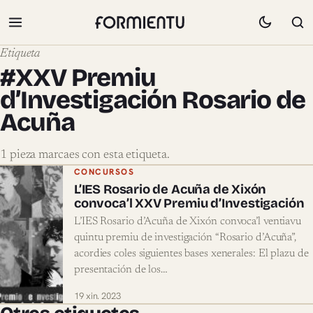
Etiqueta
#XXV Premiu
d’Investigación Rosario de
Acuña
1 pieza marcaes con esta etiqueta.
Pieces marcaes con #XXV Premiu d’Inv
CONCURSOS
L’IES Rosario de Acuña de Xixón
convoca’l XXV Premiu d’Investigación
L’IES Rosario d’Acuña de Xixón convoca’l ventiavu
quintu premiu de investigación “Rosario d’Acuña”,
acordies coles siguientes bases xenerales: El plazu de
presentación de los…
19 xin. 2023