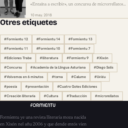
«Entaína a escribir», un concursu de microrrellatos…
10 may. 2018
Otres etiquetes
#Formientu 12
#Formientu 14
#Formientu 13
#Formientu 11
#Formientu 10
#Formientu 7
#Ediciones Trabe
#lliteratura
#Formientu 9
#Xixón
#Concursu
#Academia de la Llingua Asturiana
#Diego Solís
#Volvemos en 6 minutos
#torna
#Calume
#Uviéu
#poesía
#presentación
#Cuatro Gotes Ediciones
#Creación lliteraria
#Cultura
#Traducción
#microrellatos
Formientu ye una revista lliteraria moza nacida
en Xixón nel añu 2006 y que dende entós vien