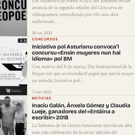
Los Alcuentro de Poesía POEX tan acabante de dar
anuncia de la segunda edición del Concursu de
vídeopoemes, entendiendo por ello una obra
audiovisual…
30 xin. 2023
CONCURSOS
Iniciativa pol Asturianu convoca’l
concursu «Ensin muyeres nun hai
idioma» pol 8M
Con motivu del 8 de marzu, Día Internacional de la
Muyer nel que se reivindica’l papel que tien la muyer
na sociedá, Iniciativa pol…
7 mar. 2022
NOTICIES
Inaciu Galán, Ánxela Gómez y Claudia
Lueje, ganadores del «Entáina a
escribir» 2018
La Selmana de les Lletres Asturianes zarróse un añu
más cola celebración de la tercer edición del