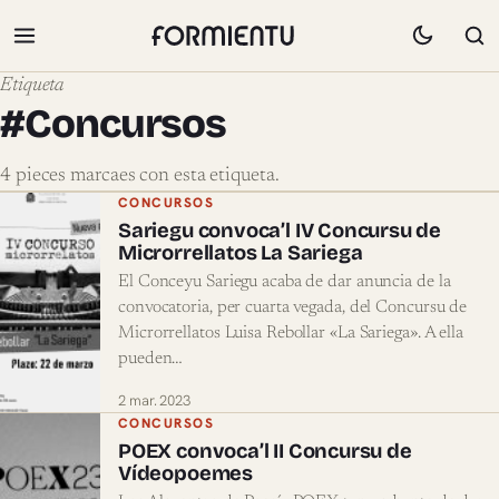
Etiqueta
#Concursos
4 pieces marcaes con esta etiqueta.
Pieces marcaes con #Concursos
CONCURSOS
Sariegu convoca’l IV Concursu de
Microrrellatos La Sariega
El Conceyu Sariegu acaba de dar anuncia de la
convocatoria, per cuarta vegada, del Concursu de
Microrrellatos Luisa Rebollar «La Sariega». A ella
pueden…
2 mar. 2023
CONCURSOS
POEX convoca’l II Concursu de
Vídeopoemes