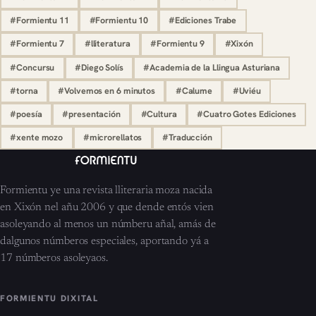
#Formientu 11
#Formientu 10
#Ediciones Trabe
#Formientu 7
#lliteratura
#Formientu 9
#Xixón
#Concursu
#Diego Solís
#Academia de la Llingua Asturiana
#torna
#Volvemos en 6 minutos
#Calume
#Uviéu
#poesía
#presentación
#Cultura
#Cuatro Gotes Ediciones
#xente mozo
#microrellatos
#Traducción
Formientu ye una revista lliteraria moza nacida
en Xixón nel añu 2006 y que dende entós vien
asoleyando al menos un númberu añal, amás de
dalgunos númberos especiales, aportando yá a
17 númberos asoleyaos.
FORMIENTU DIXITAL