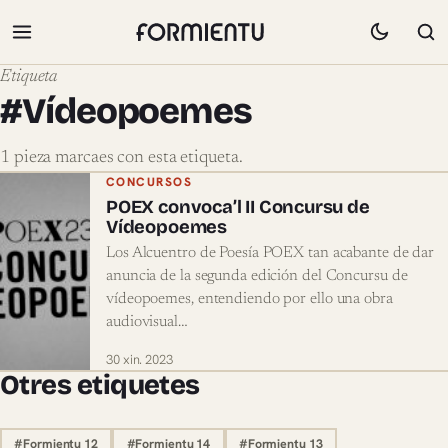
Etiqueta
#Vídeopoemes
1 pieza marcaes con esta etiqueta.
Pieces marcaes con #Vídeopoemes
CONCURSOS
POEX convoca’l II Concursu de
Vídeopoemes
Los Alcuentro de Poesía POEX tan acabante de dar
anuncia de la segunda edición del Concursu de
vídeopoemes, entendiendo por ello una obra
audiovisual…
30 xin. 2023
Otres etiquetes
#Formientu 12
#Formientu 14
#Formientu 13