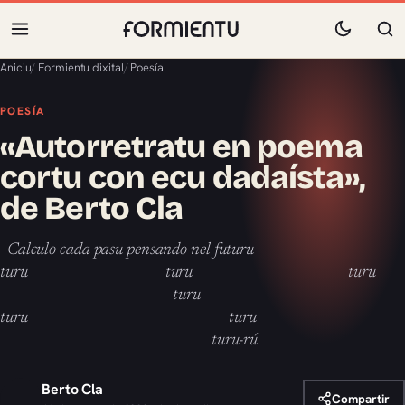
Aniciu
/
Formientu dixital
/
Poesía
POESÍA
«Autorretratu en poema
cortu con ecu dadaísta»,
de Berto Cla
Calculo cada pasu pensando nel futuru
turu turu turu
turu
turu turu
turu-rú
Berto Cla
Compartir