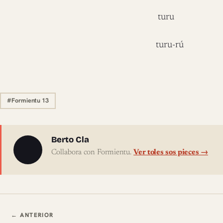
turu
turu-rú
#Formientu 13
Sobre l'autor
Berto Cla
Collabora con Formientu.
Ver toles sos pieces →
Navegación ente pieces
← ANTERIOR