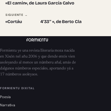
«El camín», de Laura García Calvo
SIGUIENTE →
«Cortáu 4’33’’ «, de Berto Cla
Formientu ye una revista lliteraria moza nacida
en Xixón nel añu 2006 y que dende entós vien
asoleyando al menos un númberu añal, amás de
dalgunos númberos especiales, aportando yá a
17 númberos asoleyaos.
FORMIENTU DIXITAL
Poesía
Narrativa