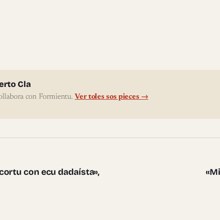
l'autor
erto Cla
ollabora con Formientu.
Ver toles sos pieces →
te pieces
cortu con ecu dadaísta»,
«Mi