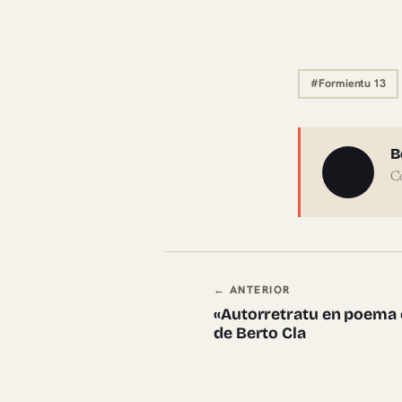
#Formientu 13
Sobre 
B
C
Navegación en
← ANTERIOR
«Autorretratu en poema 
de Berto Cla