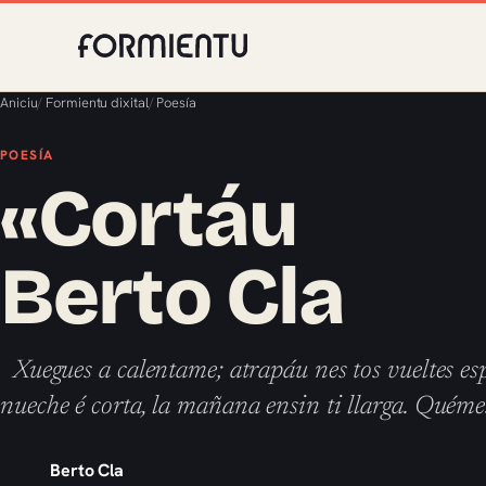
Aniciu
/
Formientu dixital
/
Poesía
POESÍA
«Cortáu 4’
Berto Cla
Xuegues a calentame; atrapáu nes tos vueltes esp
nueche é corta, la mañana ensin ti llarga. Quéme
Berto Cla