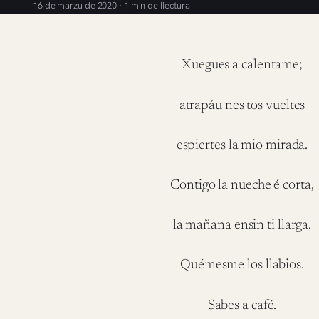
16 de marzu de 2020 · 1 min de llectura
Xuegues a calentame;
atrapáu nes tos vueltes
espiertes la mio mirada.
Contigo la nueche é corta,
la mañana ensin ti llarga.
Quémesme los llabios.
Sabes a café.