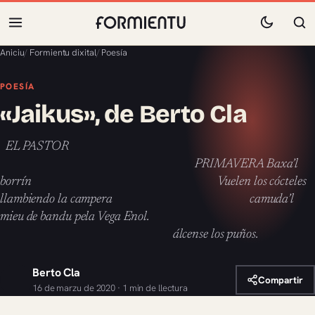
Aniciu
/
Formientu dixital
/
Poesía
POESÍA
«Jaikus», de Berto Cla
EL PASTOR
PRIMAVERA Baxa’l
borrín Vuelen los cócteles
llambiendo la campera camuda’l
mieu de bandu pela Vega Enol.
álcense los puños.
Berto Cla
Compartir
16 de marzu de 2020 · 1 min de llectura