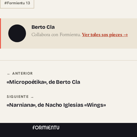
#Formientu 13
Sobre l'autor
Berto Cla
Collabora con Formientu.
Ver toles sos pieces →
Navegación ente pieces
← ANTERIOR
«Micropoétika», de Berto Cla
SIGUIENTE →
«Narniana», de Nacho Iglesias «Wings»