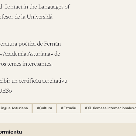
d Contact in the Languages of
ofesor de la Universidá
iteratura poética de Fernán
a «Academia Asturiana» de
ros temes interesantes.
ibir un certificáu acreitativu.
V3UESo
lingua Asturiana
#Cultura
#Estudiu
#XL Xornaes internacionales d
l'autor
ormientu