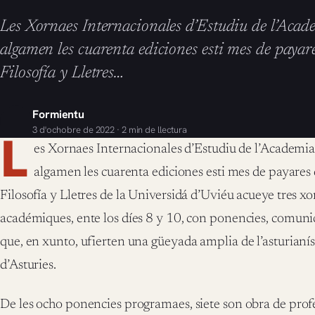
Les Xornaes Internacionales d’Estudiu de l’Acad
algamen les cuarenta ediciones esti mes de paya
Filosofía y Lletres…
Formientu
3 d'ochobre de 2022 · 2 min de llectura
L
es Xornaes Internacionales d’Estudiu de l’Academia
algamen les cuarenta ediciones esti mes de payares
Filosofía y Lletres de la Universidá d’Uviéu acueye tres xo
académiques, ente los díes 8 y 10, con ponencies, comuni
que, en xunto, ufierten una güeyada amplia de l’asturianís
d’Asturies.
De les ocho ponencies programaes, siete son obra de prof