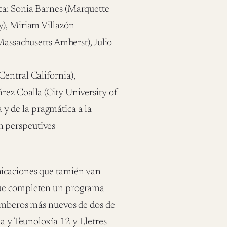
ca: Sonia Barnes (Marquette
y), Miriam Villazón
Massachusetts Amherst), Julio
entral California),
rez Coalla (City University of
a y de la pragmática a la
n perspeutives
nicaciones que tamién van
que completen un programa
númberos más nuevos de dos de
ia y Teunoloxía 12 y Lletres