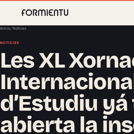
Aniciu
/
Noticies
NOTICIES
Les XL Xorna
Internaciona
d’Estudiu yá
abierta la in