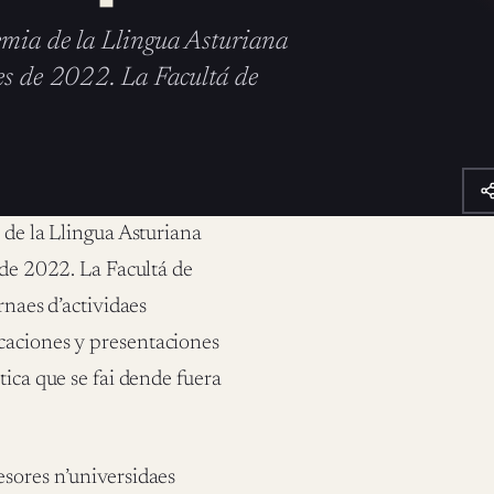
emia de la Llingua Asturiana
res de 2022. La Facultá de
 de la Llingua Asturiana
 de 2022. La Facultá de
rnaes d’actividaes
caciones y presentaciones
tica que se fai dende fuera
esores n’universidaes