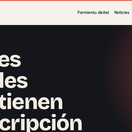
Formientu dixital
Noticies
es
les
 tienen
scripción