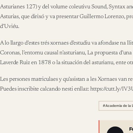
Asturianes 127) y del volume coleutivu Sound, Syntax an
Asturias, que dirixó y va presentar Guillermo Lorenzo, pr
d’Uviéu.
A lo llargo d’estes trés xornaes d’estudiu va afondase na ll
Coronas, l’entornu causal n’asturianu, La propuesta d’un
Laverde Ruiz en 1878 o la situación del asturianu, ente ot
Les persones matriculaes y qu’asistan a les Xornaes van rec
Puedes inscribite calcando nesti enllaz: https://cutt.ly/I
#Academia de la L
Sobre 
F