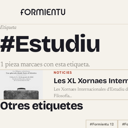
Etiqueta
#Estudiu
1 pieza marcaes con esta etiqueta.
Pieces marcaes con #Estu
NOTICIES
Les XL Xornaes Intern
Les Xornaes Internacionales d’Estudiu d
Filosofía…
Otres etiquetes
#Formientu 12
#Fo