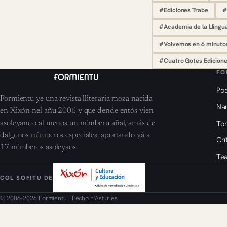
#Ediciones Trabe
#
#Academia de la Llingu
#Volvemos en 6 minuto
#Cuatro Gotes Edicion
FO
Poe
Formientu ye una revista lliteraria moza nacida
Nar
en Xixón nel añu 2006 y que dende entós vien
To
asoleyando al menos un númberu añal, amás de
dalgunos númberos especiales, aportando yá a
Crí
17 númberos asoleyaos.
Tea
COL SOFITU DE
© 2006–2026 Formientu · Fecho n'Asturies