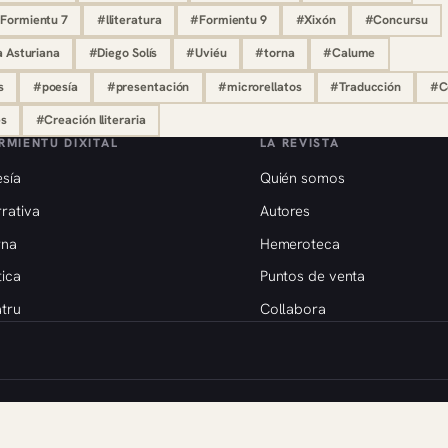
Formientu 7
#lliteratura
#Formientu 9
#Xixón
#Concursu
a Asturiana
#Diego Solís
#Uviéu
#torna
#Calume
s
#poesía
#presentación
#microrellatos
#Traducción
#C
es
#Creación lliteraria
RMIENTU DIXITAL
LA REVISTA
sía
Quién somos
rativa
Autores
rna
Hemeroteca
tica
Puntos de venta
tru
Collabora