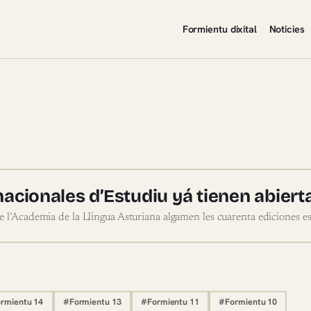
Formientu dixital
Noticies
diu
acionales d’Estudiu yá tienen abierta
e l’Academia de la Llingua Asturiana algamen les cuarenta ediciones e
rmientu 14
#Formientu 13
#Formientu 11
#Formientu 10