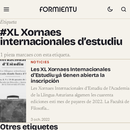
Etiqueta
#XL Xornaes
internacionales d’estudiu
1 pieza marcaes con esta etiqueta.
Pieces marcaes con #XL Xornaes intern
NOTICIES
Les XL Xornaes Internacionales
d’Estudiu yá tienen abierta la
inscripción
Les Xornaes Internacionales d’Estudiu de l’Academia
de la Llingua Asturiana algamen les cuarenta
ediciones esti mes de payares de 2022. La Facultá de
Filosofía…
3 och. 2022
Otres etiquetes