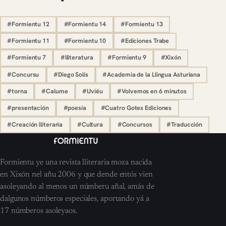
#Formientu 12
#Formientu 14
#Formientu 13
#Formientu 11
#Formientu 10
#Ediciones Trabe
#Formientu 7
#lliteratura
#Formientu 9
#Xixón
#Concursu
#Diego Solís
#Academia de la Llingua Asturiana
#torna
#Calume
#Uviéu
#Volvemos en 6 minutos
#presentación
#poesía
#Cuatro Gotes Ediciones
#Creación lliteraria
#Cultura
#Concursos
#Traducción
Formientu ye una revista lliteraria moza nacida
en Xixón nel añu 2006 y que dende entós vien
asoleyando al menos un númberu añal, amás de
dalgunos númberos especiales, aportando yá a
17 númberos asoleyaos.