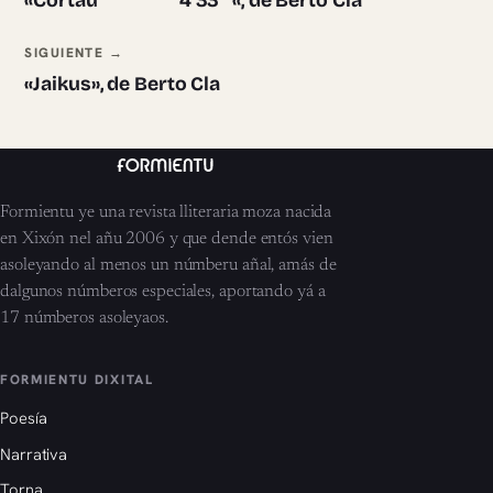
«Cortáu 4’33’’ «, de Berto Cla
SIGUIENTE →
«Jaikus», de Berto Cla
Formientu ye una revista lliteraria moza nacida
en Xixón nel añu 2006 y que dende entós vien
asoleyando al menos un númberu añal, amás de
dalgunos númberos especiales, aportando yá a
17 númberos asoleyaos.
FORMIENTU DIXITAL
Poesía
Narrativa
Torna