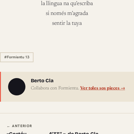
la llingua na qu’escriba
si només m’agrada
sentir la tuya
#Formientu 13
Sobre l'autor
Berto Cla
Collabora con Formientu.
Ver toles sos pieces →
Navegación ente pieces
← ANTERIOR