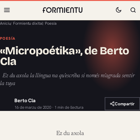
Aniciu
/
Formientu dixital
/
Poesía
POESÍA
«Micropoétika», de Berto
Cla
Ez du axola la llingua na qu’escriba si només m’agrada sentir
la tuya
Berto Cla
Compartir
16 de marzu de 2020 · 1 min de llectura
Ez du axola