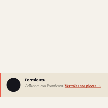
Sobre l'autor
Formientu
Collabora con Formientu.
Ver toles sos pieces →