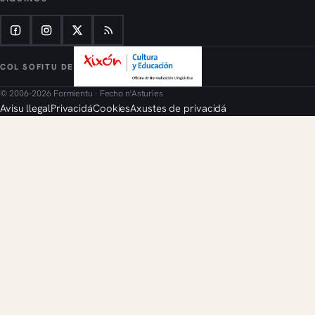
COL SOFITU DE
© 2006–2026 Formientu · Fecho n'Asturies
Avisu llegal
Privacidá
Cookies
Axustes de privacidá