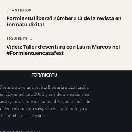
Navegación ente pieces
← ANTERIOR
Formientu llibera’l númberu 13 de la revista en
formatu dixital
SIGUIENTE →
Videu: Taller d’escritura con Laura Marcos nel
#Formientuencasafest
Formientu ye una revista lliteraria moza nacida
en Xixón nel añu 2006 y que dende entós vien
asoleyando al menos un númberu añal, amás de
dalgunos númberos especiales, aportando yá a
17 númberos asoleyaos.