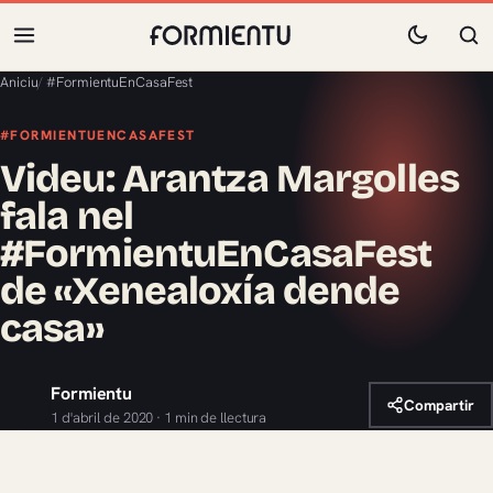
Aniciu
/
#FormientuEnCasaFest
#FORMIENTUENCASAFEST
Videu: Arantza Margolles
fala nel
#FormientuEnCasaFest
de «Xenealoxía dende
casa»
Formientu
Compartir
1 d'abril de 2020 · 1 min de llectura