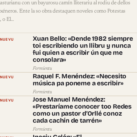
asturianu con un bayurosu camín lliterariu al rodiu de dellos
xéneros. Ente la so obra destaquen noveles como Potestas
, o El…
Xuan Bello: «Dende 1982 siempre
NUEVU
toi escribiendo un llibru y nunca
fui quien a escribir ún que me
consolara»
Formientu
Raquel F. Menéndez: «Necesito
NUEVU
música pa poneme a escribir»
Formientu
Jose Manuel Menéndez:
NUEVU
«Prestaríame conocer too Redes
como un pastor d’Orllé conoz
cada cachín de tarrén»
Formientu