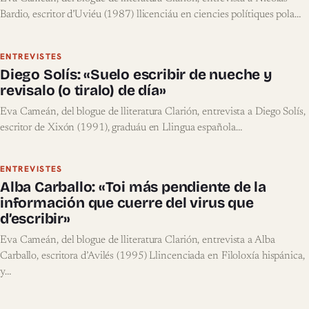
Bardio, escritor d’Uviéu (1987) llicenciáu en ciencies polítiques pola…
ENTREVISTES
Diego Solís: «Suelo escribir de nueche y
revisalo (o tiralo) de día»
Eva Cameán, del blogue de lliteratura Clarión, entrevista a Diego Solís,
escritor de Xixón (1991), graduáu en Llingua española…
ENTREVISTES
Alba Carballo: «Toi más pendiente de la
información que cuerre del virus que
d’escribir»
Eva Cameán, del blogue de lliteratura Clarión, entrevista a Alba
Carballo, escritora d’Avilés (1995) Llincenciada en Filoloxía hispánica,
y…