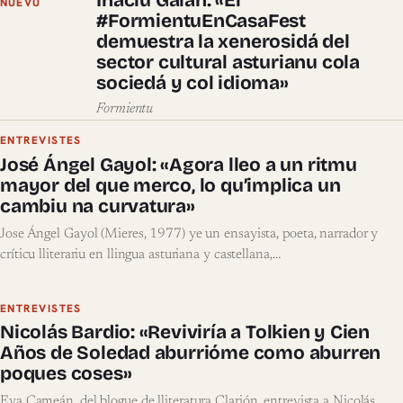
Inaciu Galán: «El
NUEVU
#FormientuEnCasaFest
demuestra la xenerosidá del
sector cultural asturianu cola
sociedá y col idioma»
Formientu
ENTREVISTES
José Ángel Gayol: «Agora lleo a un ritmu
mayor del que merco, lo qu’implica un
cambiu na curvatura»
Jose Ángel Gayol (Mieres, 1977) ye un ensayista, poeta, narrador y
críticu lliterariu en llingua asturiana y castellana,…
ENTREVISTES
Nicolás Bardio: «Reviviría a Tolkien y Cien
Años de Soledad aburrióme como aburren
poques coses»
Eva Cameán, del blogue de lliteratura Clarión, entrevista a Nicolás