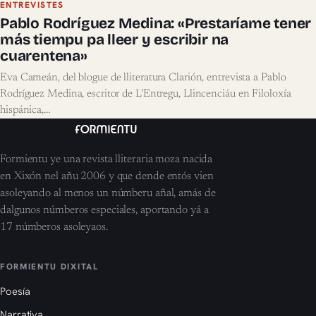
ENTREVISTES
Pablo Rodríguez Medina: «Prestaríame tener
más tiempu pa lleer y escribir na
cuarentena»
Eva Cameán, del blogue de lliteratura Clarión, entrevista a Pablo
Rodríguez Medina, escritor de L’Entregu, Llincenciáu en Filoloxía
hispánica,…
Formientu ye una revista lliteraria moza nacida
en Xixón nel añu 2006 y que dende entós vien
asoleyando al menos un númberu añal, amás de
dalgunos númberos especiales, aportando yá a
17 númberos asoleyaos.
FORMIENTU DIXITAL
Poesía
Narrativa