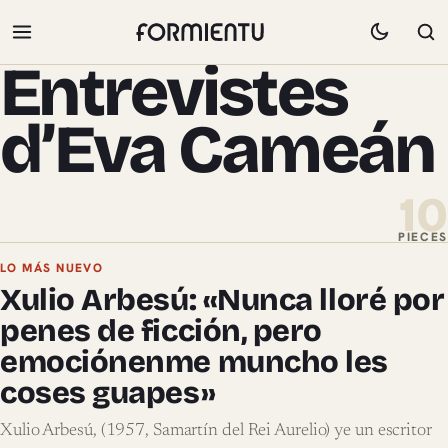
Entrevistes
d’Eva Cameán
10
PIECES
Pieces de Entrevistes d’Eva Cameá
LO MÁS NUEVO
Xulio Arbesú: «Nunca lloré por
penes de ficción, pero
emociónenme muncho les
coses guapes»
Xulio Arbesú, (1957, Samartín del Rei Aurelio) ye un escritor