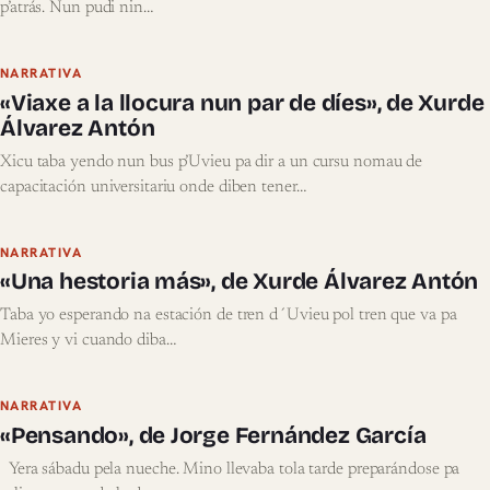
p’atrás. Nun pudi nin…
NARRATIVA
«Viaxe a la llocura nun par de díes», de Xurde
Álvarez Antón
Xicu taba yendo nun bus p’Uvieu pa dir a un cursu nomau de
capacitación universitariu onde diben tener…
NARRATIVA
«Una hestoria más», de Xurde Álvarez Antón
Taba yo esperando na estación de tren d´Uvieu pol tren que va pa
Mieres y vi cuando diba…
NARRATIVA
«Pensando», de Jorge Fernández García
Yera sábadu pela nueche. Mino llevaba tola tarde preparándose pa