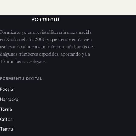
Formientu ye una revista lliteraria moza nacida
en Xixón nel añu 2006 y que dende entós vien
asoleyando al menos un númberu añal, amás de
dalgunos númberos especiales, aportando yá a
17 númberos asoleyaos.
FORMIENTU DIXITAL
Poesía
Narrativa
Torna
Crítica
Teatru