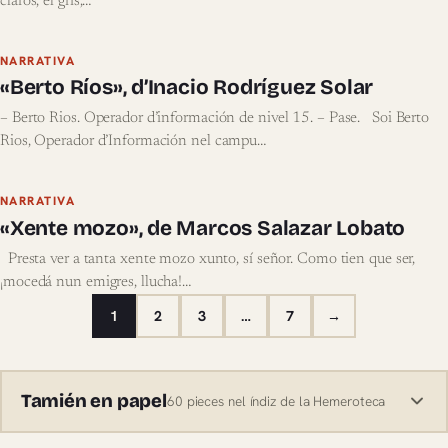
claros, el gris,…
NARRATIVA
«Berto Ríos», d’Inacio Rodríguez Solar
– Berto Rios. Operador d’información de nivel 15. – Pase. Soi Berto
Rios, Operador d’Información nel campu…
NARRATIVA
«Xente mozo», de Marcos Salazar Lobato
Presta ver a tanta xente mozo xunto, sí señor. Como tien que ser,
¡mocedá nun emigres, llucha!…
1
2
3
…
7
→
Tamién en papel
60 pieces nel índiz de la Hemeroteca