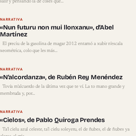
salir y pensando la de coses que…
NARRATIVA
«Nun futuru non mui llonxanu», d’Abel
Martínez
El preciu de la gasolina de magar 2012 entamó a xubir n’escala
xeométrica, colo que les más…
NARRATIVA
«N’alcordanza», de Rubén Rey Menéndez
Tovía m’alcuerdo de la última vez que te ví. La to mano grande y
membruda y, por…
NARRATIVA
«Cielos», de Pablo Quiroga Prendes
Ta’l cielu azul celeste, ta’l cielu soleyeru, el de ñubes, el de ñubes ya