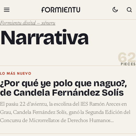
Formientu dixital — xéneru
Narrativa
62
PIECES
Pieces de Narrativa
LO MÁS NUEVO
¿Por qué ye polo que naguo?,
de Candela Fernández Solís
El pasáu 22 d’avientu, la escolina del IES Ramón Areces en
Grau, Candela Fernández Solís, ganó la Segunda Edición del
Concursu de Microrrellatos de Derechos Humanos…