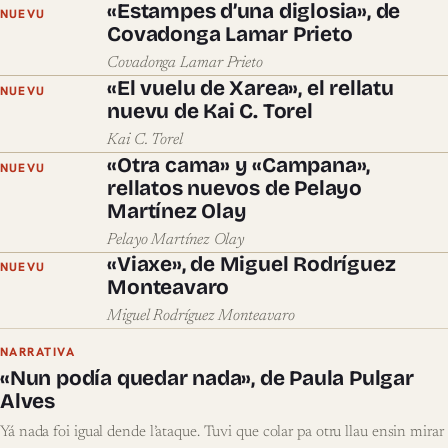
«Estampes d’una diglosia», de
NUEVU
Covadonga Lamar Prieto
Covadonga Lamar Prieto
«El vuelu de Xarea», el rellatu
NUEVU
nuevu de Kai C. Torel
Kai C. Torel
«Otra cama» y «Campana»,
NUEVU
rellatos nuevos de Pelayo
Martínez Olay
Pelayo Martínez Olay
«Viaxe», de Miguel Rodríguez
NUEVU
Monteavaro
Miguel Rodríguez Monteavaro
NARRATIVA
«Nun podía quedar nada», de Paula Pulgar
Alves
Yá nada foi igual dende l’ataque. Tuvi que colar pa otru llau ensin mirar