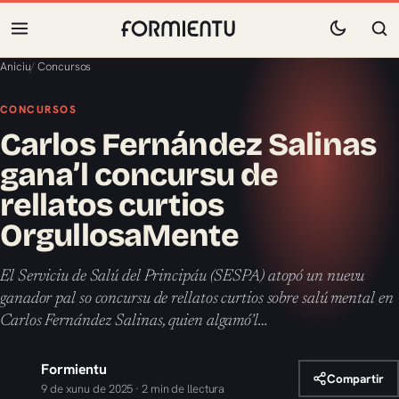
Aniciu
/
Concursos
CONCURSOS
Carlos Fernández Salinas
gana’l concursu de
rellatos curtios
OrgullosaMente
El Serviciu de Salú del Principáu (SESPA) atopó un nuevu
ganador pal so concursu de rellatos curtios sobre salú mental en
Carlos Fernández Salinas, quien algamó’l…
Formientu
Compartir
9 de xunu de 2025 · 2 min de llectura