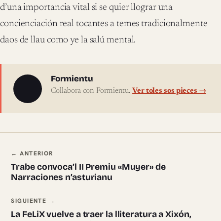
d’una importancia vital si se quier llograr una
concienciación real tocantes a temes tradicionalmente
daos de llau como ye la salú mental.
Sobre l'autor
Formientu
Collabora con Formientu.
Ver toles sos pieces →
Navegación ente pieces
← ANTERIOR
Trabe convoca’l II Premiu «Muyer» de
Narraciones n’asturianu
SIGUIENTE →
La FeLiX vuelve a traer la lliteratura a Xixón,