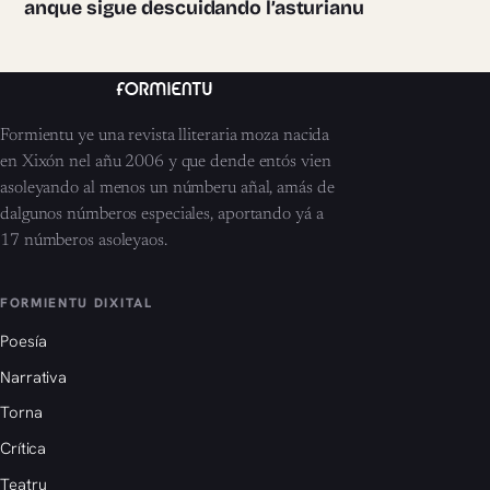
anque sigue descuidando l’asturianu
Formientu ye una revista lliteraria moza nacida
en Xixón nel añu 2006 y que dende entós vien
asoleyando al menos un númberu añal, amás de
dalgunos númberos especiales, aportando yá a
17 númberos asoleyaos.
FORMIENTU DIXITAL
Poesía
Narrativa
Torna
Crítica
Teatru