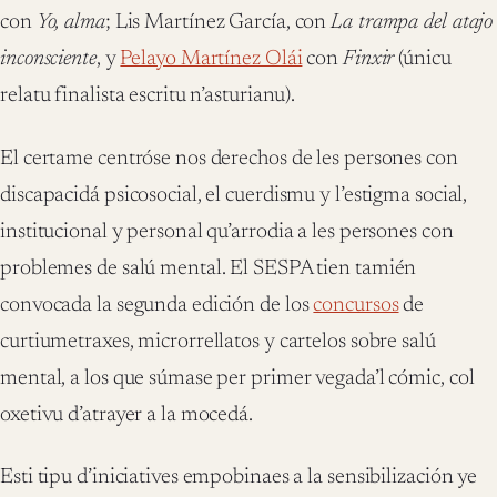
con
Yo, alma
; Lis Martínez García, con
La trampa del atajo
inconsciente
, y
Pelayo Martínez Olái
con
Finxir
(únicu
relatu finalista escritu n’asturianu).
El certame centróse nos derechos de les persones con
discapacidá psicosocial, el cuerdismu y l’estigma social,
institucional y personal qu’arrodia a les persones con
problemes de salú mental. El SESPA tien tamién
convocada la segunda edición de los
concursos
de
curtiumetraxes, microrrellatos y cartelos sobre salú
mental, a los que súmase per primer vegada’l cómic, col
oxetivu d’atrayer a la mocedá.
Esti tipu d’iniciatives empobinaes a la sensibilización ye