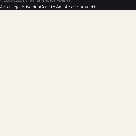
© 2006–2026 Formientu · Fecho n'Asturies
Avisu llegal
Privacidá
Cookies
Axustes de privacidá