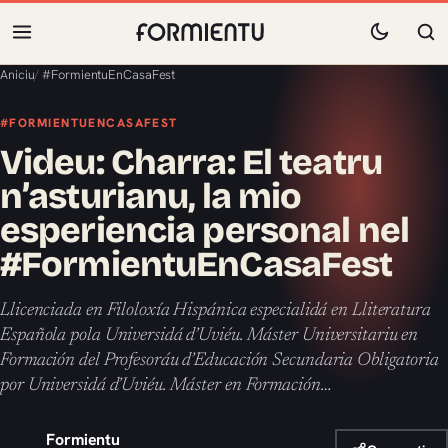
Aniciu
/
#FormientuEnCasaFest
#FORMIENTUENCASAFEST
Videu: Charra: El teatru
n’asturianu, la mio
esperiencia personal nel
#FormientuEnCasaFest
Llicenciada en Filoloxía Hispánica especialidá en Lliteratura
Española pola Universidá d’Uviéu. Máster Universitariu en
Formación del Profesoráu d’Educación Secundaria Obligatoria
por Universidá d’Uviéu. Máster en Formación…
Formientu