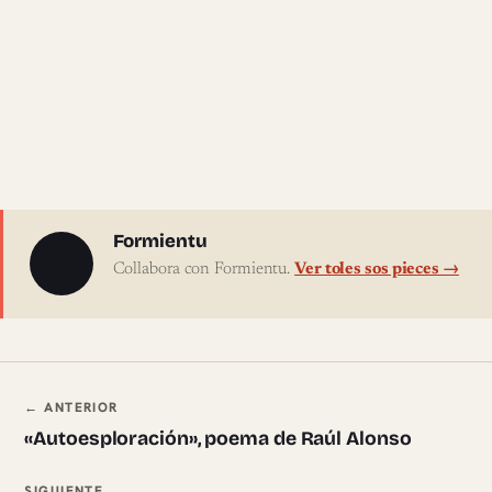
Sobre l'autor
Formientu
Collabora con Formientu.
Ver toles sos pieces →
Navegación ente pieces
← ANTERIOR
«Autoesploración», poema de Raúl Alonso
SIGUIENTE →