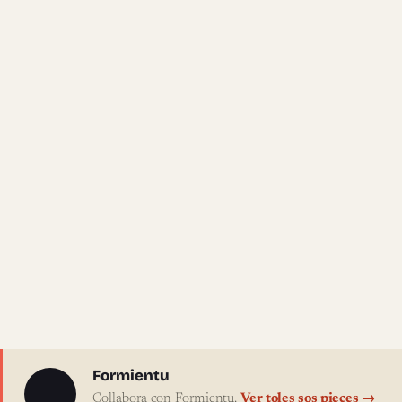
Sobre l'autor
Formientu
Collabora con Formientu.
Ver toles sos pieces →