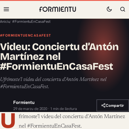
Aniciu
/
#FormientuEnCasaFest
#FORMIENTUENCASAFEST
Videu: Conciertu d’Antón
Martínez nel
#FormientuEnCasaFest
Ufrímoste’l videu del conciertu d’Antón Martínez nel
#FormientuEnCasaFest.
Formientu
Compartir
29 de marzu de 2020 · 1 min de llectura
U
frímoste’l videu del conciertu d’Antón Martínez
nel #FormientuEnCasaFest.