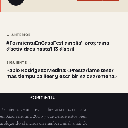
Navegación ente pieces
← ANTERIOR
#FormientuEnCasaFest amplia’l programa
d’actividaes hasta’l 13 d’abril
SIGUIENTE →
Pablo Rodríguez Medina: «Prestaríame tener
más tiempu pa lleer y escribir na cuarentena»
Formientu ye una revista lliteraria moza nacida
en Xixón nel añu 2006 y que dende entós vien
asoleyando al menos un númberu añal, amás de