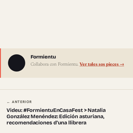
Sobre l'autor
Formientu
Collabora con Formientu.
Ver toles sos pieces →
Navegación ente pieces
← ANTERIOR
Videu: #FormientuEnCasaFest > Natalia
González Menéndez: Edición asturiana,
recomendaciones d’una llibrera