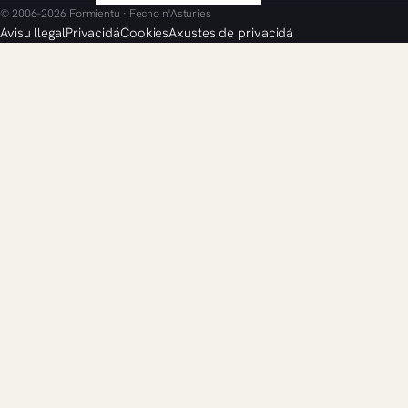
© 2006–2026 Formientu · Fecho n'Asturies
Avisu llegal
Privacidá
Cookies
Axustes de privacidá