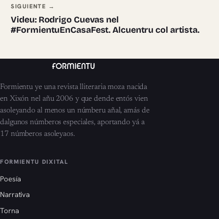
SIGUIENTE →
Videu: Rodrigo Cuevas nel
#FormientuEnCasaFest. Alcuentru col artista.
Formientu ye una revista lliteraria moza nacida
en Xixón nel añu 2006 y que dende entós vien
asoleyando al menos un númberu añal, amás de
dalgunos númberos especiales, aportando yá a
17 númberos asoleyaos.
FORMIENTU DIXITAL
Poesía
Narrativa
Torna