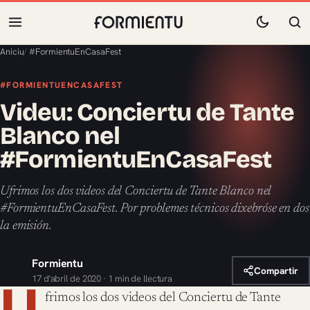
Aniciu
/
#FormientuEnCasaFest
#FORMIENTUENCASAFEST
Videu: Conciertu de Tante
Blanco nel
#FormientuEnCasaFest
Ufrimos los dos videos del Conciertu de Tante Blanco nel
#FormientuEnCasaFest. Por problemes técnicos dixebróse en dos
la emisión.
Formientu
Compartir
17 d'abril de 2020 · 1 min de llectura
U
frimos los dos videos del Conciertu de Tante