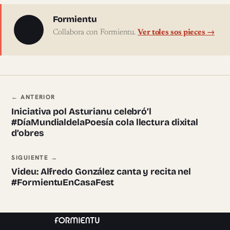
Sobre l'autor
Formientu
Collabora con Formientu.
Ver toles sos pieces →
Navegación ente pieces
← ANTERIOR
Iniciativa pol Asturianu celebró’l
#DíaMundialdelaPoesía cola llectura dixital
d’obres
SIGUIENTE →
Videu: Alfredo González canta y recita nel
#FormientuEnCasaFest