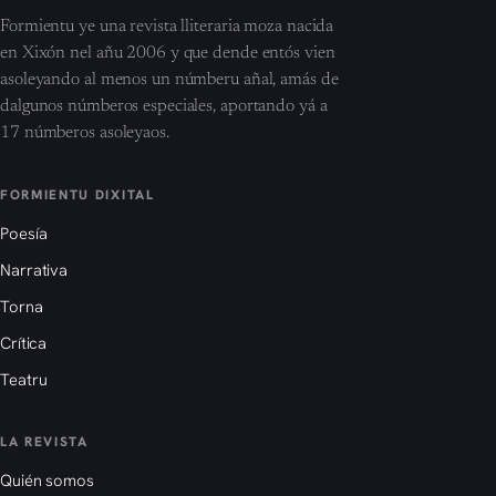
Formientu ye una revista lliteraria moza nacida
en Xixón nel añu 2006 y que dende entós vien
asoleyando al menos un númberu añal, amás de
dalgunos númberos especiales, aportando yá a
17 númberos asoleyaos.
FORMIENTU DIXITAL
Poesía
Narrativa
Torna
Crítica
Teatru
LA REVISTA
Quién somos