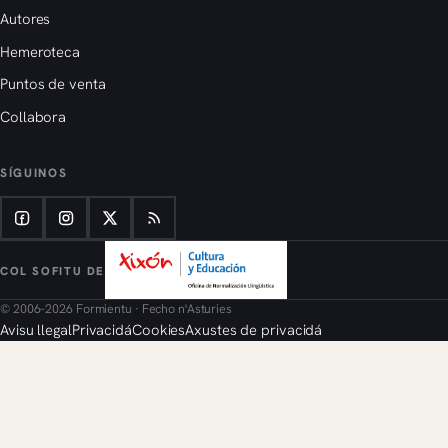
Autores
Hemeroteca
Puntos de venta
Collabora
SÍGUINOS
COL SOFITU DE
© 2006–2026 Formientu · Fecho n'Asturies
Avisu llegal
Privacidá
Cookies
Axustes de privacidá