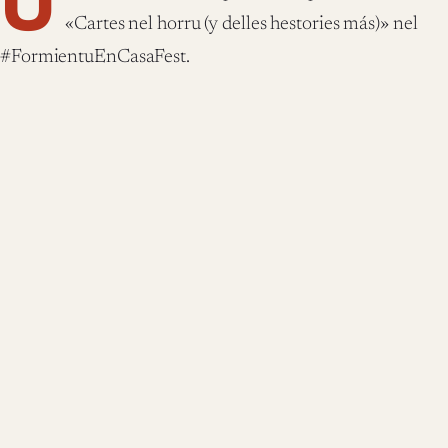
U
«Cartes nel horru (y delles hestories más)» nel
#FormientuEnCasaFest.