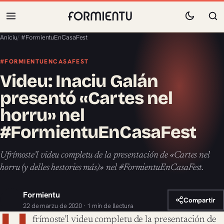
Aniciu
/
#FormientuEnCasaFest
#FORMIENTUENCASAFEST
Videu: Inaciu Galán
presentó «Cartes nel
horru» nel
#FormientuEnCasaFest
Ufrímoste’l videu completu de la presentación de «Cartes nel
horru (y delles hestories más)» nel #FormientuEnCasaFest.
Formientu
Compartir
22 de marzu de 2020 · 1 min de llectura
frímoste’l videu completu de la presentación de