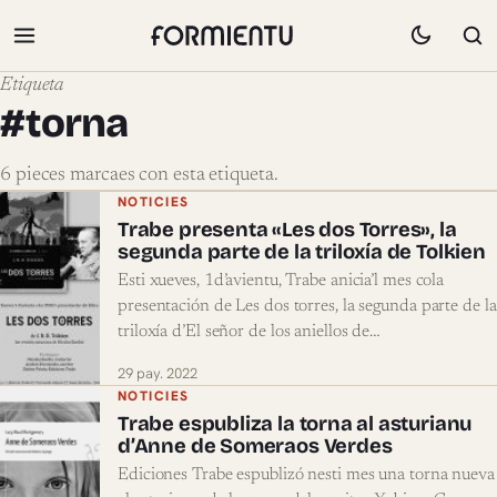
Etiqueta
#torna
6 pieces marcaes con esta etiqueta.
Pieces marcaes con #torna
NOTICIES
Trabe presenta «Les dos Torres», la
segunda parte de la triloxía de Tolkien
Esti xueves, 1d’avientu, Trabe anicia’l mes cola
presentación de Les dos torres, la segunda parte de la
triloxía d’El señor de los aniellos de…
29 pay. 2022
NOTICIES
Trabe espubliza la torna al asturianu
d’Anne de Someraos Verdes
Ediciones Trabe espublizó nesti mes una torna nueva