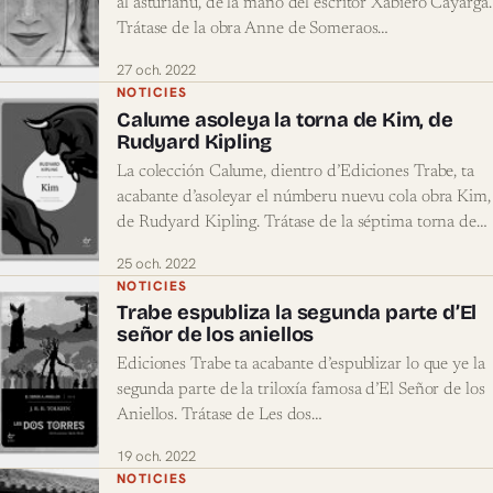
al asturianu, de la mano del escritor Xabiero Cayarga.
Trátase de la obra Anne de Someraos…
27 och. 2022
NOTICIES
Calume asoleya la torna de Kim, de
Rudyard Kipling
La colección Calume, dientro d’Ediciones Trabe, ta
acabante d’asoleyar el númberu nuevu cola obra Kim,
de Rudyard Kipling. Trátase de la séptima torna de…
25 och. 2022
NOTICIES
Trabe espubliza la segunda parte d’El
señor de los aniellos
Ediciones Trabe ta acabante d’espublizar lo que ye la
segunda parte de la triloxía famosa d’El Señor de los
Aniellos. Trátase de Les dos…
19 och. 2022
NOTICIES