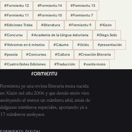
#Formientu 12
#Formientu 14
#Formientu 13
#Formientu 11
#Formientu 10
#Formientu 7
#Ediciones Trabe
#lliteratura
#Formientu 9
#Xixón
#Concursu
#Academia de la Llingua Asturiana
#Diego Solís
#Volvemos en 6 minutos
#Calume
#Uviéu
#presentación
#poesía
#Concursos
#Cultura
#Creación lliteraria
#Cuatro Gotes Ediciones
#Traducción
#xente mozo
Formientu ye una revista lliteraria moza nacida
en Xixón nel añu 2006 y que dende entós vien
asoleyando al menos un númberu añal, amás de
dalgunos númberos especiales, aportando yá a
17 númberos asoleyaos.
FORMIENTU DIXITAL