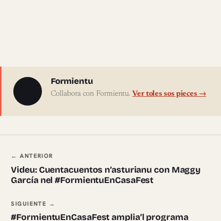
Sobre l'autor
Formientu
Collabora con Formientu.
Ver toles sos pieces →
Navegación ente pieces
← ANTERIOR
Videu: Cuentacuentos n’asturianu con Maggy
García nel #FormientuEnCasaFest
SIGUIENTE →
#FormientuEnCasaFest amplia’l programa