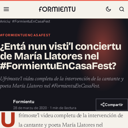
Aniciu
/
#FormientuEnCasaFest
#FORMIENTUENCASAFEST
¿Entá nun visti’l conciertu
de María Llatores nel
#FormientuEnCasaFest?
Ufrímoste’l videu completu de la intervención de la cantante y
poeta María Llatores nel #FormientuEnCasaFest.
Formientu
Compartir
28 de marzu de 2020 · 1 min de llectura
U
frímoste’l videu completu de la intervención de
la cantante y poeta María Llatores nel