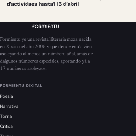
d’actividaes hasta’l 13 d’abril
Formientu ye una revista lliteraria moza nacida
en Xixón nel añu 2006 y que dende entós vien
asoleyando al menos un númberu añal, amás de
dalgunos númberos especiales, aportando yá a
17 númberos asoleyaos.
FORMIENTU DIXITAL
Poesía
Narrativa
Torna
Crítica