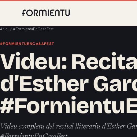
Aniciu
/
#FormientuEnCasaFest
#FORMIENTUENCASAFEST
Videu: Recital
d’Esther Gar
#Formientu
Videu completu del recital lliterariu d’Esther Ga
#FormientuEnCasaFest.