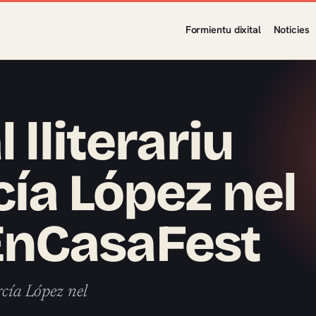
Formientu dixital
Noticies
 lliterariu
cía López nel
EnCasaFest
rcía López nel