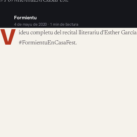
Formientu
4 de mayu de 2020 · 1 min de llectura
V
ideu completu del recital lliterariu d’Esther Garcí
#FormientuEnCasaFest.