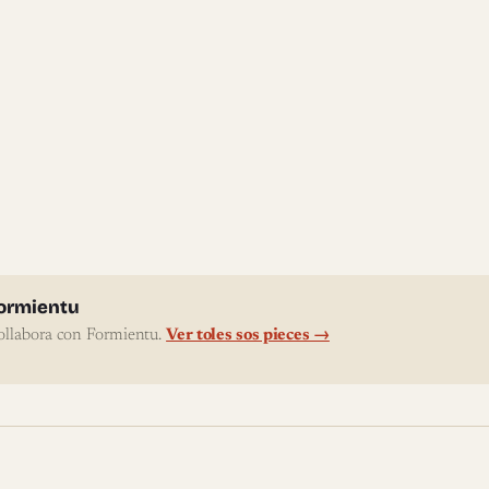
l'autor
ormientu
ollabora con Formientu.
Ver toles sos pieces →
te pieces