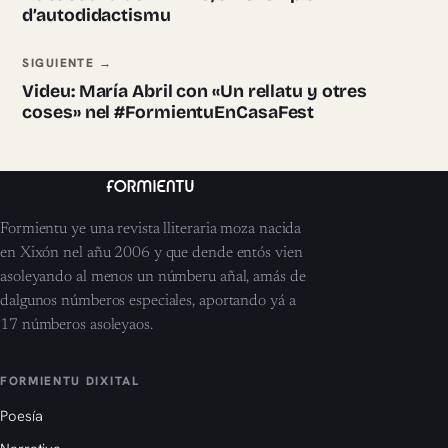
d’autodidactismu
SIGUIENTE →
Videu: María Abril con «Un rellatu y otres
coses» nel #FormientuEnCasaFest
Formientu ye una revista lliteraria moza nacida
en Xixón nel añu 2006 y que dende entós vien
asoleyando al menos un númberu añal, amás de
dalgunos númberos especiales, aportando yá a
17 númberos asoleyaos.
FORMIENTU DIXITAL
Poesía