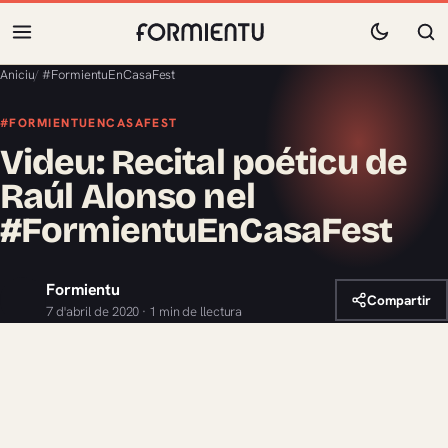
Aniciu
/
#FormientuEnCasaFest
#FORMIENTUENCASAFEST
Videu: Recital poéticu de
Raúl Alonso nel
#FormientuEnCasaFest
Formientu
Compartir
7 d'abril de 2020 · 1 min de llectura