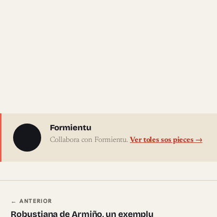
Sobre l'autor
Formientu
Collabora con Formientu.
Ver toles sos pieces →
Navegación ente pieces
← ANTERIOR
Robustiana de Armiño, un exemplu