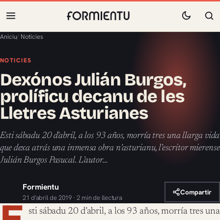
Aniciu
/
Noticies
NOTICIES
Dexónos Julián Burgos,
prolíficu decanu de les
Lletres Asturianes
Esti sábadu 20 d’abril, a los 93 años, morría tres una llarga vida
que dexa atrás una inmensa obra n’asturianu, l’escritor mierense
Julián Burgos Pasucal. L’autor…
Formientu
Compartir
21 d'abril de 2019 · 2 min de llectura
E
sti sábadu 20 d’abril, a los 93 años, morría tres una