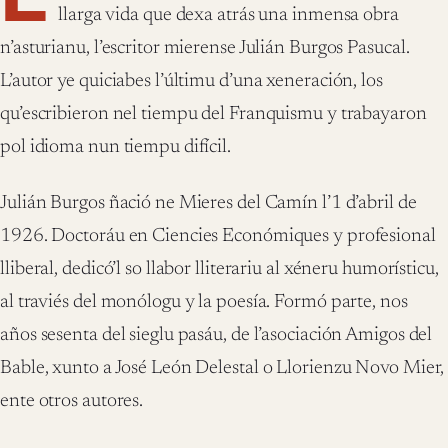
llarga vida que dexa atrás una inmensa obra
n’asturianu, l’escritor mierense Julián Burgos Pasucal.
L’autor ye quiciabes l’últimu d’una xeneración, los
qu’escribieron nel tiempu del Franquismu y trabayaron
pol idioma nun tiempu difícil.
Julián Burgos ñació ne Mieres del Camín l’1 d’abril de
1926. Doctoráu en Ciencies Económiques y profesional
lliberal, dedicó’l so llabor lliterariu al xéneru humorísticu,
al traviés del monólogu y la poesía. Formó parte, nos
años sesenta del sieglu pasáu, de l’asociación Amigos del
Bable, xunto a José León Delestal o Llorienzu Novo Mier,
ente otros autores.