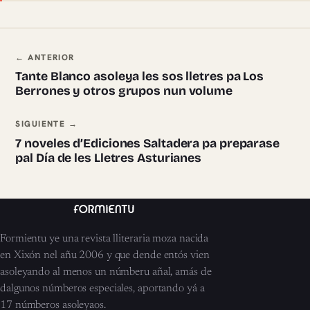
Navegación ente pieces
← ANTERIOR
Tante Blanco asoleya les sos lletres pa Los
Berrones y otros grupos nun volume
SIGUIENTE →
7 noveles d’Ediciones Saltadera pa preparase
pal Día de les Lletres Asturianes
Formientu ye una revista lliteraria moza nacida
en Xixón nel añu 2006 y que dende entós vien
asoleyando al menos un númberu añal, amás de
dalgunos númberos especiales, aportando yá a
17 númberos asoleyaos.