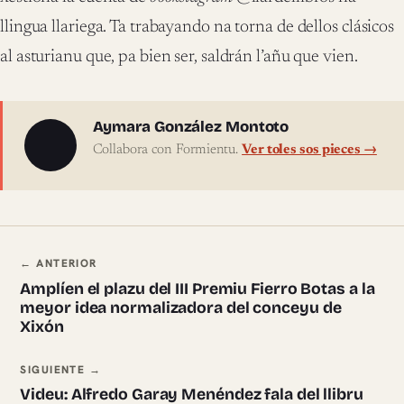
llingua llariega. Ta trabayando na torna de dellos clásicos
al asturianu que, pa bien ser, saldrán l’añu que vien.
Sobre l'autor
Aymara González Montoto
Collabora con Formientu.
Ver toles sos pieces →
Navegación ente pieces
← ANTERIOR
Amplíen el plazu del III Premiu Fierro Botas a la
meyor idea normalizadora del conceyu de
Xixón
SIGUIENTE →
Videu: Alfredo Garay Menéndez fala del llibru