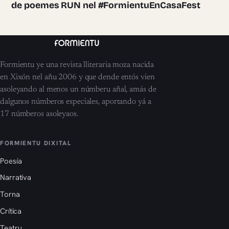
de poemes RUN nel #FormientuEnCasaFest
Formientu ye una revista lliteraria moza nacida
en Xixón nel añu 2006 y que dende entós vien
asoleyando al menos un númberu añal, amás de
dalgunos númberos especiales, aportando yá a
17 númberos asoleyaos.
FORMIENTU DIXITAL
Poesía
Narrativa
Torna
Crítica
Teatru