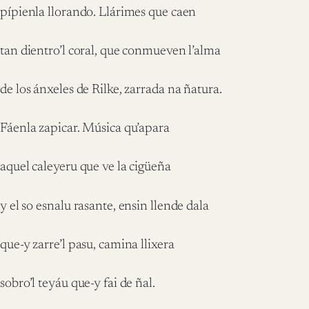
pípienla llorando. Llárimes que caen
tan dientro’l coral, que conmueven l’alma
de los ánxeles de Rilke, zarrada na ñatura.
Fáenla zapicar. Música qu’apara
aquel caleyeru que ve la cigüeña
y el so esnalu rasante, ensin llende dala
que-y zarre’l pasu, camina llixera
sobro’l teyáu que-y fai de ñal.