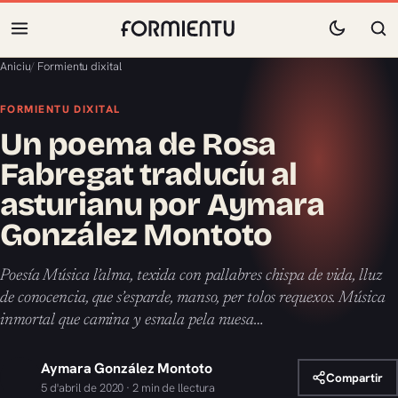
Aniciu
/
Formientu dixital
FORMIENTU DIXITAL
Un poema de Rosa
Fabregat traducíu al
asturianu por Aymara
González Montoto
Poesía Música l’alma, texida con pallabres chispa de vida, lluz
de conocencia, que s’esparde, manso, per tolos requexos. Música
inmortal que camina y esnala pela nuesa…
Aymara González Montoto
Compartir
5 d'abril de 2020 · 2 min de llectura