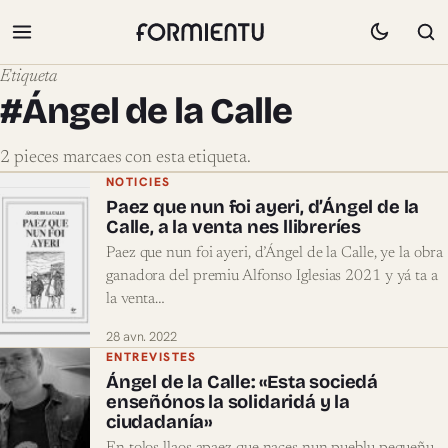
Etiqueta
#Ángel de la Calle
2 pieces marcaes con esta etiqueta.
Pieces marcaes con #Ángel de la Calle
NOTICIES
Paez que nun foi ayeri, d’Ángel de la
Calle, a la venta nes llibreríes
Paez que nun foi ayeri, d’Ángel de la Calle, ye la obra
ganadora del premiu Alfonso Iglesias 2021 y yá ta a
la venta…
28 avn. 2022
ENTREVISTES
Ángel de la Calle: «Esta sociedá
enseñónos la solidaridá y la
ciudadanía»