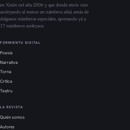
en Xixón nel añu 2006 y que dende entós vien
asoleyando al menos un númberu añal, amás de
dalgunos númberos especiales, aportando yá a
17 númberos asoleyaos.
FORMIENTU DIXITAL
Poesía
Narrativa
Torna
Crítica
Teatru
LA REVISTA
Quién somos
Autores