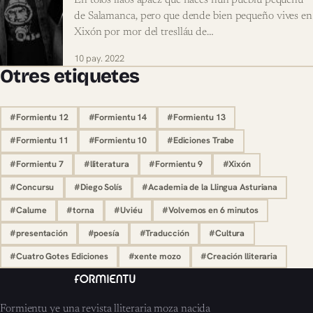
En tolos llaos apaez que naces nun pueblu pequeñu
de Salamanca, pero que dende bien pequeño vives en
Xixón por mor del treslláu de…
10 pay. 2022
Otres etiquetes
#Formientu 12
#Formientu 14
#Formientu 13
#Formientu 11
#Formientu 10
#Ediciones Trabe
#Formientu 7
#lliteratura
#Formientu 9
#Xixón
#Concursu
#Diego Solís
#Academia de la Llingua Asturiana
#Calume
#torna
#Uviéu
#Volvemos en 6 minutos
#presentación
#poesía
#Traducción
#Cultura
#Cuatro Gotes Ediciones
#xente mozo
#Creación lliteraria
Formientu ye una revista lliteraria moza nacida