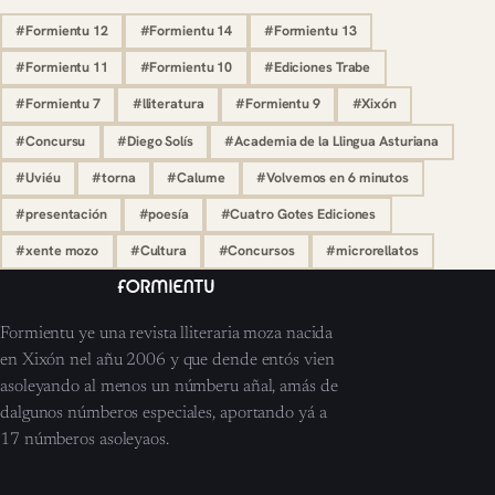
#Formientu 12
#Formientu 14
#Formientu 13
#Formientu 11
#Formientu 10
#Ediciones Trabe
#Formientu 7
#lliteratura
#Formientu 9
#Xixón
#Concursu
#Diego Solís
#Academia de la Llingua Asturiana
#Uviéu
#torna
#Calume
#Volvemos en 6 minutos
#presentación
#poesía
#Cuatro Gotes Ediciones
#xente mozo
#Cultura
#Concursos
#microrellatos
Formientu ye una revista lliteraria moza nacida
en Xixón nel añu 2006 y que dende entós vien
asoleyando al menos un númberu añal, amás de
dalgunos númberos especiales, aportando yá a
17 númberos asoleyaos.