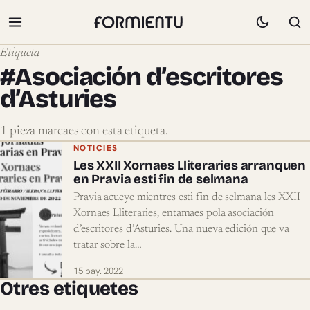
Etiqueta
#Asociación d’escritores
d’Asturies
1 pieza marcaes con esta etiqueta.
Pieces marcaes con #Asociación d’escri
NOTICIES
Les XXII Xornaes Lliteraries arranquen
en Pravia esti fin de selmana
Pravia acueye mientres esti fin de selmana les XXII
Xornaes Lliteraries, entamaes pola asociación
d’escritores d’Asturies. Una nueva edición que va
tratar sobre la…
15 pay. 2022
Otres etiquetes