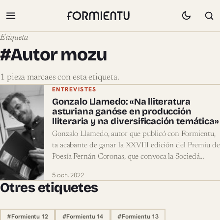
Etiqueta
#Autor mozu
1 pieza marcaes con esta etiqueta.
Pieces marcaes con #Autor mozu
ENTREVISTES
Gonzalo Llamedo: «Na lliteratura
asturiana ganóse en producción
lliteraria y na diversificación temática»
Gonzalo Llamedo, autor que publicó con Formientu,
ta acabante de ganar la XXVIII edición del Premiu de
Poesía Fernán Coronas, que convoca la Sociedá…
5 och. 2022
Otres etiquetes
#Formientu 12
#Formientu 14
#Formientu 13