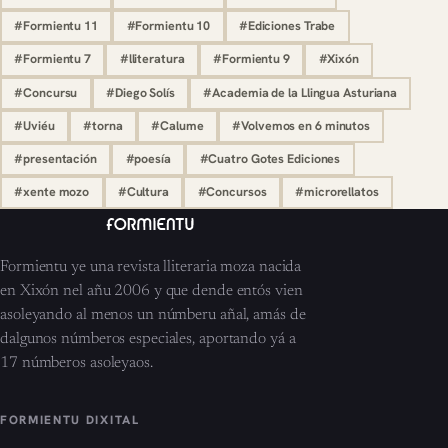
#Formientu 11
#Formientu 10
#Ediciones Trabe
#Formientu 7
#lliteratura
#Formientu 9
#Xixón
#Concursu
#Diego Solís
#Academia de la Llingua Asturiana
#Uviéu
#torna
#Calume
#Volvemos en 6 minutos
#presentación
#poesía
#Cuatro Gotes Ediciones
#xente mozo
#Cultura
#Concursos
#microrellatos
Formientu ye una revista lliteraria moza nacida
en Xixón nel añu 2006 y que dende entós vien
asoleyando al menos un númberu añal, amás de
dalgunos númberos especiales, aportando yá a
17 númberos asoleyaos.
FORMIENTU DIXITAL