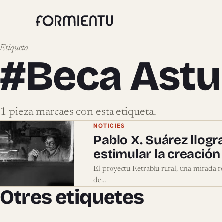
Etiqueta
#Beca Astu
1 pieza marcaes con esta etiqueta.
Pieces marcaes con #Beca
NOTICIES
Pablo X. Suárez llogr
estimular la creación 
El proyectu Retrablu rural, una mirada re
de…
Otres etiquetes