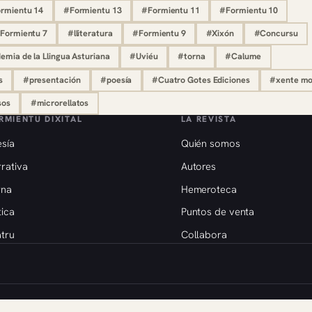
rmientu 14
#Formientu 13
#Formientu 11
#Formientu 10
Formientu 7
#lliteratura
#Formientu 9
#Xixón
#Concursu
mia de la Llingua Asturiana
#Uviéu
#torna
#Calume
s
#presentación
#poesía
#Cuatro Gotes Ediciones
#xente m
sos
#microrellatos
RMIENTU DIXITAL
LA REVISTA
sía
Quién somos
rativa
Autores
rna
Hemeroteca
tica
Puntos de venta
tru
Collabora