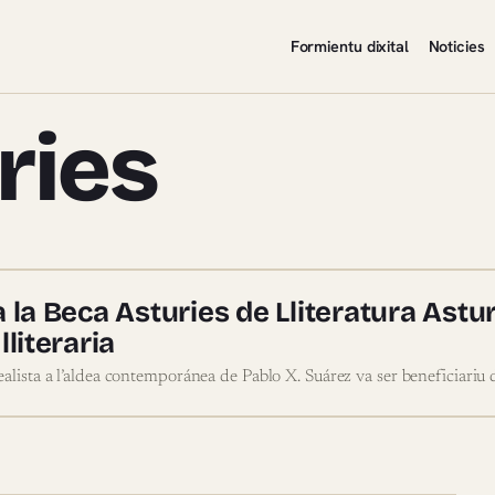
Formientu dixital
Noticies
ries
 Asturies
a la Beca Asturies de Lliteratura Ast
lliteraria
alista a l’aldea contemporánea de Pablo X. Suárez va ser beneficiariu d