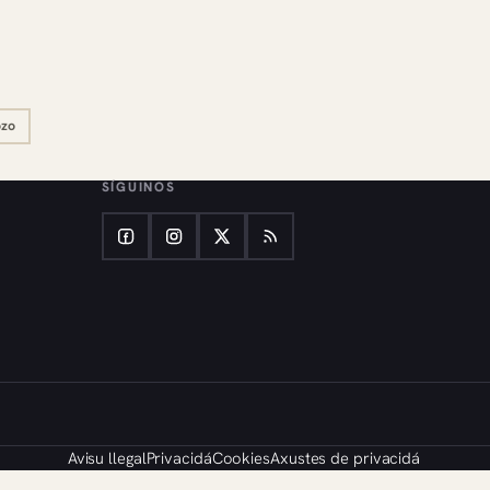
ozo
SÍGUINOS
Avisu llegal
Privacidá
Cookies
Axustes de privacidá