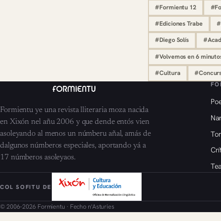
#Formientu 12
#Fo
#Ediciones Trabe
#
#Diego Solís
#Acade
#Volvemos en 6 minuto
#Cultura
#Concur
FO
Poe
Formientu ye una revista lliteraria moza nacida
Nar
en Xixón nel añu 2006 y que dende entós vien
To
asoleyando al menos un númberu añal, amás de
dalgunos númberos especiales, aportando yá a
Crí
17 númberos asoleyaos.
Tea
COL SOFITU DE
© 2006–2026 Formientu · Fecho n'Asturies