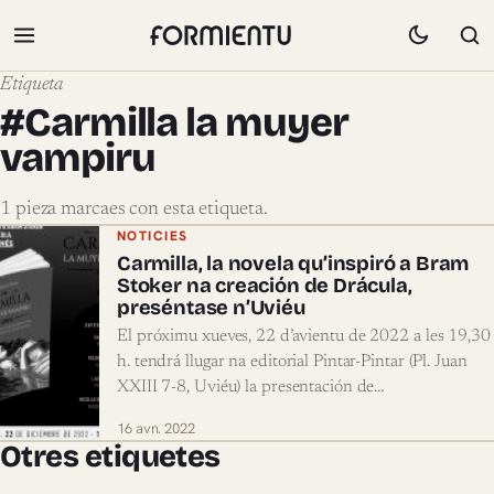
Etiqueta
#Carmilla la muyer
vampiru
1 pieza marcaes con esta etiqueta.
Pieces marcaes con #Carmilla la muye
NOTICIES
Carmilla, la novela qu’inspiró a Bram
Stoker na creación de Drácula,
preséntase n’Uviéu
El próximu xueves, 22 d’avientu de 2022 a les 19,30
h. tendrá llugar na editorial Pintar-Pintar (Pl. Juan
XXIII 7-8, Uviéu) la presentación de…
16 avn. 2022
Otres etiquetes