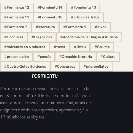
#Formientu 12
#Formientu 14
#Formientu 13
#Formientu 11
#Formientu 10
#Ediciones Trabe
#Formientu 7
#lliteratura
#Formientu 9
#Xixón
#Concursu
#Diego Solís
#Academia de la Llingua Asturiana
#Volvemos en 6 minutos
#torna
#Uviéu
#Calume
#presentación
#poesía
#Creación lliteraria
#Cultura
#Cuatro Gotes Ediciones
#Concursos
#microrellatos
Formientu ye una revista lliteraria moza nacida
en Xixón nel añu 2006 y que dende entós vien
asoleyando al menos un númberu añal, amás de
dalgunos númberos especiales, aportando yá a
17 númberos asoleyaos.