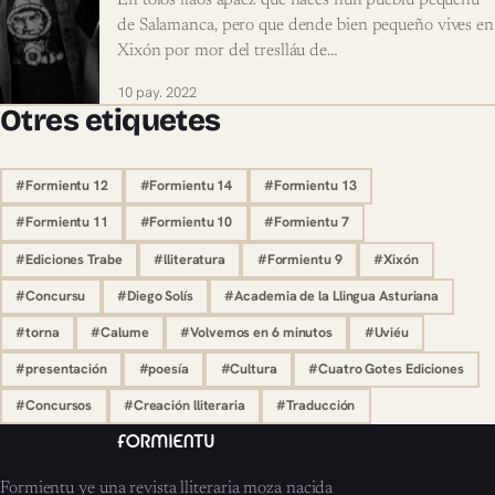
En tolos llaos apaez que naces nun pueblu pequeñu
de Salamanca, pero que dende bien pequeño vives en
Xixón por mor del treslláu de…
10 pay. 2022
Otres etiquetes
#Formientu 12
#Formientu 14
#Formientu 13
#Formientu 11
#Formientu 10
#Formientu 7
#Ediciones Trabe
#lliteratura
#Formientu 9
#Xixón
#Concursu
#Diego Solís
#Academia de la Llingua Asturiana
#torna
#Calume
#Volvemos en 6 minutos
#Uviéu
#presentación
#poesía
#Cultura
#Cuatro Gotes Ediciones
#Concursos
#Creación lliteraria
#Traducción
Formientu ye una revista lliteraria moza nacida