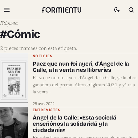
Etiqueta
#Cómic
2 pieces marcaes con esta etiqueta.
Pieces marcaes con #Cómic
NOTICIES
Paez que nun foi ayeri, d’Ángel de la
Calle, a la venta nes llibreríes
Paez que nun foi ayeri, d’Ángel de la Calle, ye la obra
ganadora del premiu Alfonso Iglesias 2021 y yá ta a
la venta…
28 avn. 2022
ENTREVISTES
Ángel de la Calle: «Esta sociedá
enseñónos la solidaridá y la
ciudadanía»