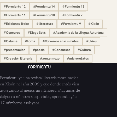
#Formientu 12
#Formientu 14
#Formientu 13
#Formientu 11
#Formientu 10
#Formientu 7
#Ediciones Trabe
#lliteratura
#Formientu 9
#Xixón
#Concursu
#Diego Solís
#Academia de la Llingua Asturiana
#Calume
#torna
#Volvemos en 6 minutos
#Uviéu
#presentación
#poesía
#Concursos
#Cultura
#Creación lliteraria
#xente mozo
#microrellatos
Formientu ye una revista lliteraria moza nacida
en Xixón nel añu 2006 y que dende entós vien
asoleyando al menos un númberu añal, amás de
dalgunos númberos especiales, aportando yá a
17 númberos asoleyaos.