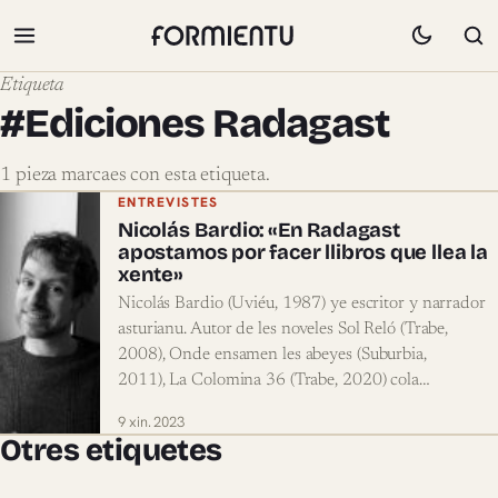
Etiqueta
#Ediciones Radagast
1 pieza marcaes con esta etiqueta.
Pieces marcaes con #Ediciones Radaga
ENTREVISTES
Nicolás Bardio: «En Radagast
apostamos por facer llibros que llea la
xente»
Nicolás Bardio (Uviéu, 1987) ye escritor y narrador
asturianu. Autor de les noveles Sol Reló (Trabe,
2008), Onde ensamen les abeyes (Suburbia,
2011), La Colomina 36 (Trabe, 2020) cola…
9 xin. 2023
Otres etiquetes