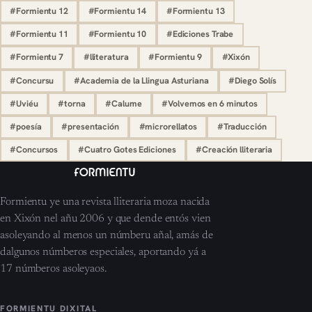
#Formientu 12
#Formientu 14
#Formientu 13
#Formientu 11
#Formientu 10
#Ediciones Trabe
#Formientu 7
#lliteratura
#Formientu 9
#Xixón
#Concursu
#Academia de la Llingua Asturiana
#Diego Solís
#Uviéu
#torna
#Calume
#Volvemos en 6 minutos
#poesía
#presentación
#microrellatos
#Traducción
#Concursos
#Cuatro Gotes Ediciones
#Creación lliteraria
Formientu ye una revista lliteraria moza nacida
en Xixón nel añu 2006 y que dende entós vien
asoleyando al menos un númberu añal, amás de
dalgunos númberos especiales, aportando yá a
17 númberos asoleyaos.
FORMIENTU DIXITAL