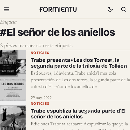
Etiqueta
#El señor de los aniellos
2 pieces marcaes con esta etiqueta.
Pieces marcaes con #El señor de los ani
NOTICIES
Trabe presenta «Les dos Torres», la
segunda parte de la triloxía de Tolkien
Esti xueves, 1d’avientu, Trabe anicia’l mes cola
presentación de Les dos torres, la segunda parte de la
triloxía d’El señor de los aniellos de…
29 pay. 2022
NOTICIES
Trabe espubliza la segunda parte d’El
señor de los aniellos
Ediciones Trabe ta acabante d’espublizar lo que ye la