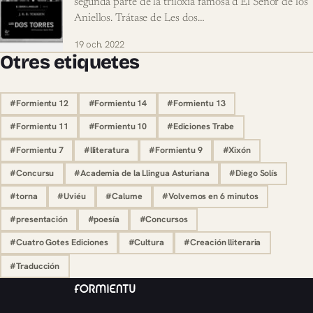
segunda parte de la triloxía famosa d’El Señor de los
Aniellos. Trátase de Les dos…
19 och. 2022
Otres etiquetes
#Formientu 12
#Formientu 14
#Formientu 13
#Formientu 11
#Formientu 10
#Ediciones Trabe
#Formientu 7
#lliteratura
#Formientu 9
#Xixón
#Concursu
#Academia de la Llingua Asturiana
#Diego Solís
#torna
#Uviéu
#Calume
#Volvemos en 6 minutos
#presentación
#poesía
#Concursos
#Cuatro Gotes Ediciones
#Cultura
#Creación lliteraria
#Traducción