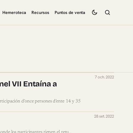
Hemeroteca
Recursos
Puntos de venta
7 och. 2022
nel VII Entaína a
articipación d’once persones d’ente 14 y 35
28 set. 2022
 onde los participantes tienen el retu…