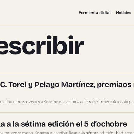
Formientu dixital
Noticies
escribir
na a escribir
 C. Torel y Pelayo Martínez, premiaos 
rellatos improvisaos «Entaína a escribir» celebróse’l miércoles cola p
ga a la sétima edición el 5 d’ochobre
 pa xente mozo Entaína a escribir llega a la sétima edición. Esti actu,