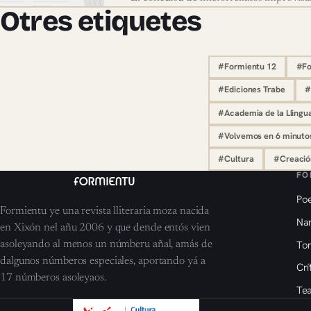
Otres etiquetes
#Formientu 12
#Fo
#Ediciones Trabe
#
#Academia de la Llingu
#Volvemos en 6 minuto
#Cultura
#Creación
FO
Poe
Formientu ye una revista lliteraria moza nacida
Nar
en Xixón nel añu 2006 y que dende entós vien
To
asoleyando al menos un númberu añal, amás de
dalgunos númberos especiales, aportando yá a
Crí
17 númberos asoleyaos.
Tea