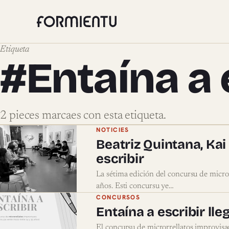
Etiqueta
#Entaína a 
2 pieces marcaes con esta etiqueta.
Pieces marcaes con #Entaí
NOTICIES
Beatriz Quintana, Kai
escribir
La sétima edición del concursu de micror
años. Esti concursu ye…
CONCURSOS
Entaína a escribir lle
El concursu de microrrellatos improvisaos