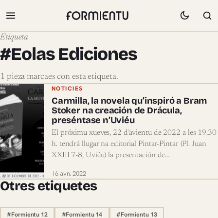
Etiqueta
#Eolas Ediciones
1 pieza marcaes con esta etiqueta.
Pieces marcaes con #Eolas Ediciones
NOTICIES
Carmilla, la novela qu’inspiró a Bram
Stoker na creación de Drácula,
preséntase n’Uviéu
El próximu xueves, 22 d’avientu de 2022 a les 19,30
h. tendrá llugar na editorial Pintar-Pintar (Pl. Juan
XXIII 7-8, Uviéu) la presentación de…
16 avn. 2022
Otres etiquetes
#Formientu 12
#Formientu 14
#Formientu 13