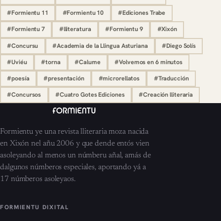
#Formientu 11
#Formientu 10
#Ediciones Trabe
#Formientu 7
#lliteratura
#Formientu 9
#Xixón
#Concursu
#Academia de la Llingua Asturiana
#Diego Solís
#Uviéu
#torna
#Calume
#Volvemos en 6 minutos
#poesía
#presentación
#microrellatos
#Traducción
#Concursos
#Cuatro Gotes Ediciones
#Creación lliteraria
Formientu ye una revista lliteraria moza nacida
en Xixón nel añu 2006 y que dende entós vien
asoleyando al menos un númberu añal, amás de
dalgunos númberos especiales, aportando yá a
17 númberos asoleyaos.
FORMIENTU DIXITAL