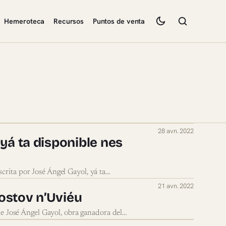
Hemeroteca
Recursos
Puntos de venta
28 avn. 2022
 yá ta disponible nes
scrita por José Ángel Gayol, yá ta…
21 avn. 2022
Bostov n’Uviéu
 de José Ángel Gayol, obra ganadora del…