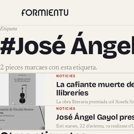
Etiqueta
#José Ánge
2 pieces marcaes con esta etiqueta.
Pieces marcaes con #José 
NOTICIES
La cafiante muerte de
llibreríes
La obra lliteraria premiada col Xosefa X
NOTICIES
José Ángel Gayol pre
Esti xueves, 22 d’avientu, va realizase n