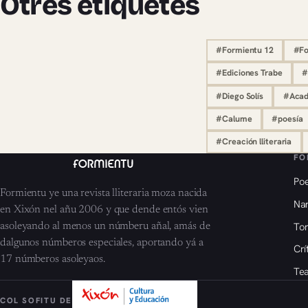
Otres etiquetes
#Formientu 12
#Fo
#Ediciones Trabe
#
#Diego Solís
#Acade
#Calume
#poesía
#Creación lliteraria
FO
Poe
Formientu ye una revista lliteraria moza nacida
Nar
en Xixón nel añu 2006 y que dende entós vien
To
asoleyando al menos un númberu añal, amás de
dalgunos númberos especiales, aportando yá a
Crí
17 númberos asoleyaos.
Tea
COL SOFITU DE