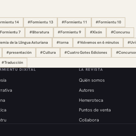
rmientu 14
#Formientu 13
#Formientu 11
#Formientu 10
Formientu 7
#lliteratura
#Formientu 9
#Xixón
#Concursu
mia de la Llingua Asturiana
#torna
#Volvemos en 6 minutos
#Uvi
#presentación
#Cultura
#Cuatro Gotes Ediciones
#Concurso
#Traducción
RMIENTU DIXITAL
LA REVISTA
sía
Quién somos
rativa
Autores
rna
Hemeroteca
tica
Puntos de venta
tru
Collabora