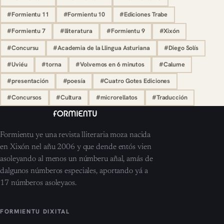
#Formientu 11
#Formientu 10
#Ediciones Trabe
#Formientu 7
#lliteratura
#Formientu 9
#Xixón
#Concursu
#Academia de la Llingua Asturiana
#Diego Solís
#Uviéu
#torna
#Volvemos en 6 minutos
#Calume
#presentación
#poesía
#Cuatro Gotes Ediciones
#Concursos
#Cultura
#microrellatos
#Traducción
Formientu ye una revista lliteraria moza nacida
en Xixón nel añu 2006 y que dende entós vien
asoleyando al menos un númberu añal, amás de
dalgunos númberos especiales, aportando yá a
17 númberos asoleyaos.
FORMIENTU DIXITAL