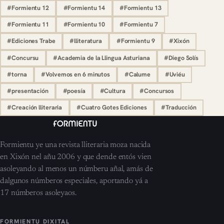
#Formientu 12
#Formientu 14
#Formientu 13
#Formientu 11
#Formientu 10
#Formientu 7
#Ediciones Trabe
#lliteratura
#Formientu 9
#Xixón
#Concursu
#Academia de la Llingua Asturiana
#Diego Solís
#torna
#Volvemos en 6 minutos
#Calume
#Uviéu
#presentación
#poesía
#Cultura
#Concursos
#Creación lliteraria
#Cuatro Gotes Ediciones
#Traducción
Formientu ye una revista lliteraria moza nacida
en Xixón nel añu 2006 y que dende entós vien
asoleyando al menos un númberu añal, amás de
dalgunos númberos especiales, aportando yá a
17 númberos asoleyaos.
FORMIENTU DIXITAL