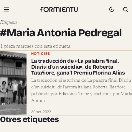
Etiqueta
#Maria Antonia Pedregal
1 pieza marcaes con esta etiqueta.
Pieces marcaes con #Maria Antonia Pe
NOTICIES
La traducción de «La palabra final.
Diariu d’un suicidiu», de Roberta
Tatafiore, gana’l Premiu Florina Alías
La traducción al asturianu de La palabra final. Diariu
d’un suicidiu, de l’autora italiana Roberta Tatafiore,
publicada por Ediciones Trabe y traducida por María
Antonia…
30 set. 2022
Otres etiquetes