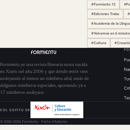
#Formientu 12
#Fo
#Ediciones Trabe
#
#Academia de la Llingu
#Volvemos en 6 minuto
#Cultura
#Creación
FO
Poe
Formientu ye una revista lliteraria moza nacida
Nar
en Xixón nel añu 2006 y que dende entós vien
To
asoleyando al menos un númberu añal, amás de
dalgunos númberos especiales, aportando yá a
Crí
17 númberos asoleyaos.
Tea
COL SOFITU DE
© 2006–2026 Formientu · Fecho n'Asturies