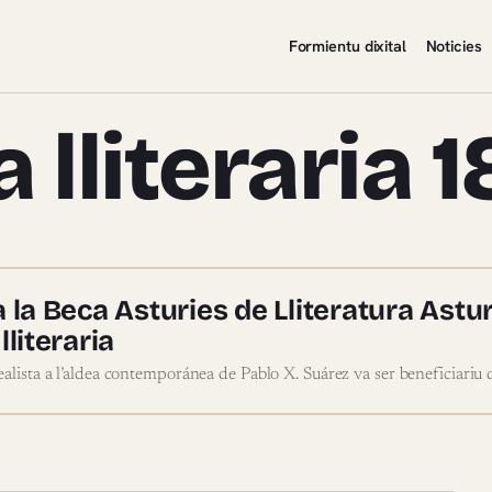
Formientu dixital
Noticies
 lliteraria 
ncia lliteraria 1863
a la Beca Asturies de Lliteratura Ast
lliteraria
alista a l’aldea contemporánea de Pablo X. Suárez va ser beneficiariu d