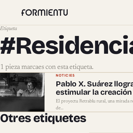
Etiqueta
#Residencia
1 pieza marcaes con esta etiqueta.
Pieces marcaes con #Reside
NOTICIES
Pablo X. Suárez llogr
estimular la creación 
El proyectu Retrablu rural, una mirada re
de…
Otres etiquetes