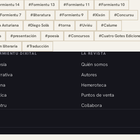
rmientu 14
#Formientu 13
#Formientu 11
#Formientu 10
Formientu 7
#lliteratura
#Formientu 9
#Xixón
#Concursu
a Asturiana
#Diego Solís
#torna
#Uviéu
#Calume
s
#presentación
#poesía
#Concursos
#Cuatro Gotes Edicion
 lliteraria
#Traducción
RMIENTU DIXITAL
LA REVISTA
sía
Quién somos
rativa
Autores
rna
Hemeroteca
tica
Puntos de venta
tru
Collabora