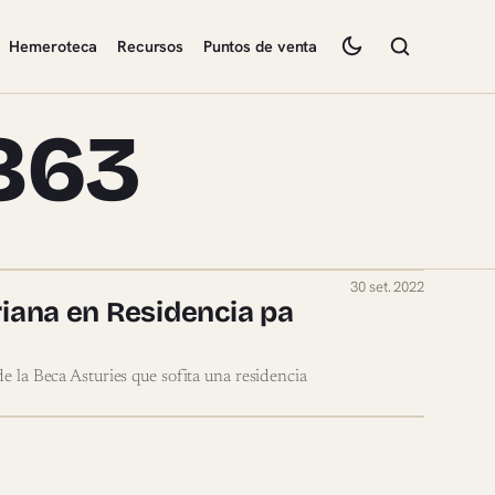
Hemeroteca
Recursos
Puntos de venta
1863
30 set. 2022
uriana en Residencia pa
e la Beca Asturies que sofita una residencia