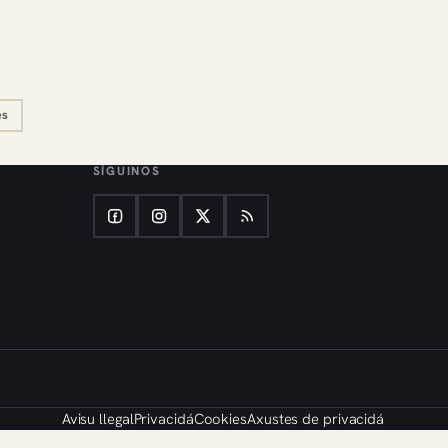
es
SÍGUINOS
Avisu llegal
Privacidá
Cookies
Axustes de privacidá