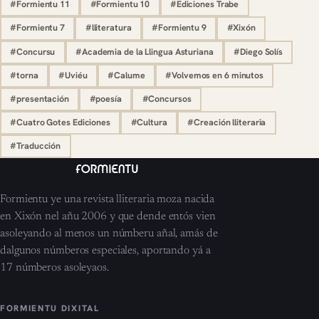
#Formientu 11
#Formientu 10
#Ediciones Trabe
#Formientu 7
#lliteratura
#Formientu 9
#Xixón
#Concursu
#Academia de la Llingua Asturiana
#Diego Solís
#torna
#Uviéu
#Calume
#Volvemos en 6 minutos
#presentación
#poesía
#Concursos
#Cuatro Gotes Ediciones
#Cultura
#Creación lliteraria
#Traducción
Formientu ye una revista lliteraria moza nacida
en Xixón nel añu 2006 y que dende entós vien
asoleyando al menos un númberu añal, amás de
dalgunos númberos especiales, aportando yá a
17 númberos asoleyaos.
FORMIENTU DIXITAL