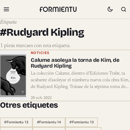
Etiqueta
#Rudyard Kipling
1 pieza marcaes con esta etiqueta.
Pieces marcaes con #Rudyard Kipling
NOTICIES
Calume asoleya la torna de Kim, de
Rudyard Kipling
La colección Calume, dientro d’Ediciones Trabe, ta
acabante d’asoleyar el númberu nuevu cola obra Kim,
de Rudyard Kipling. Trátase de la séptima torna de…
25 och. 2022
Otres etiquetes
#Formientu 12
#Formientu 14
#Formientu 13