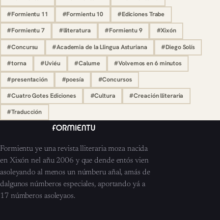
#Formientu 11
#Formientu 10
#Ediciones Trabe
#Formientu 7
#lliteratura
#Formientu 9
#Xixón
#Concursu
#Academia de la Llingua Asturiana
#Diego Solís
#torna
#Uviéu
#Calume
#Volvemos en 6 minutos
#presentación
#poesía
#Concursos
#Cuatro Gotes Ediciones
#Cultura
#Creación lliteraria
#Traducción
Formientu ye una revista lliteraria moza nacida
en Xixón nel añu 2006 y que dende entós vien
asoleyando al menos un númberu añal, amás de
dalgunos númberos especiales, aportando yá a
17 númberos asoleyaos.