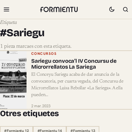
Etiqueta
#Sariegu
1 pieza marcaes con esta etiqueta.
Pieces marcaes con #Sariegu
CONCURSOS
Sariegu convoca’l IV Concursu de
Microrrellatos La Sariega
El Conceyu Sariegu acaba de dar anuncia de la
convocatoria, per cuarta vegada, del Concursu de
Microrrellatos Luisa Rebollar «La Sariega». A ella
pueden…
2 mar. 2023
Otres etiquetes
#Formientu 12
#Formientu 14
#Formientu 13