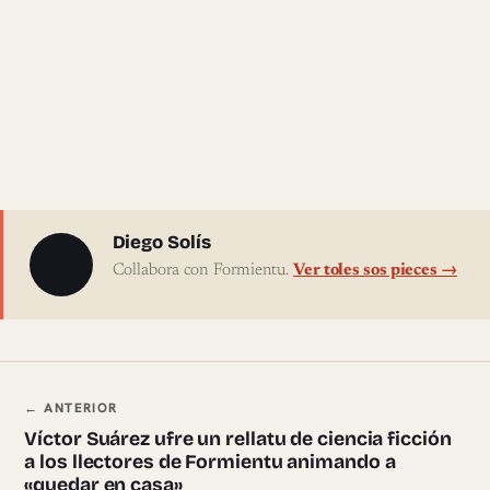
Sobre l'autor
Diego Solís
Collabora con Formientu.
Ver toles sos pieces →
Navegación ente pieces
← ANTERIOR
Víctor Suárez ufre un rellatu de ciencia ficción
a los llectores de Formientu animando a
«quedar en casa»