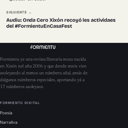
SIGUIENTE →
Audiu: Onda Cero Xixón recoyó les actividaes
del #FormientuEnCasaFest
Formientu ye una revista lliteraria moza nacida
en Xixón nel añu 2006 y que dende entós vien
asoleyando al menos un númberu añal, amás de
dalgunos númberos especiales, aportando yá a
17 númberos asoleyaos.
FORMIENTU DIXITAL
Poesía
Narrativa