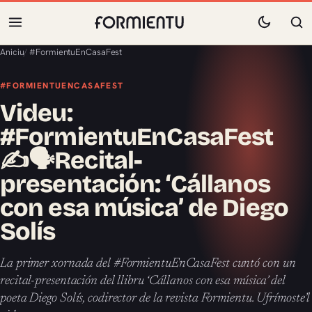
Aniciu
/
#FormientuEnCasaFest
#FORMIENTUENCASAFEST
Videu:
#FormientuEnCasaFest
✍️🗣Recital-
presentación: ‘Cállanos
con esa música’ de Diego
Solís
La primer xornada del #FormientuEnCasaFest cuntó con un
recital-presentación del llibru ‘Cállanos con esa música’ del
poeta Diego Solís, codirector de la revista Formientu. Ufrímoste’l