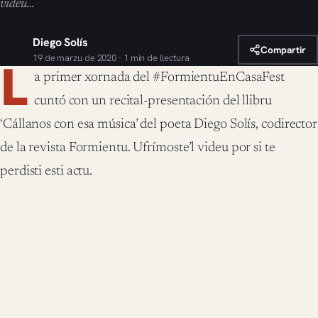
videu…
Diego Solís
Compartir
19 de marzu de 2020 · 1 min de llectura
L
a primer xornada del #FormientuEnCasaFest
cuntó con un recital-presentación del llibru
‘Cállanos con esa música’ del poeta Diego Solís, codirector
de la revista Formientu. Ufrímoste’l videu por si te
perdisti esti actu.