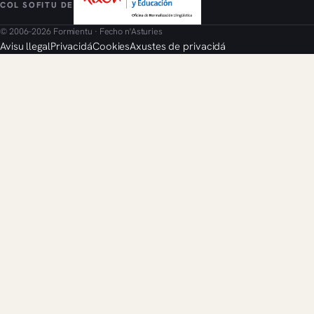
COL SOFITU DE
© 2006–2026 Formientu · Fecho n'Asturies
Avisu llegal
Privacidá
Cookies
Axustes de privacidá