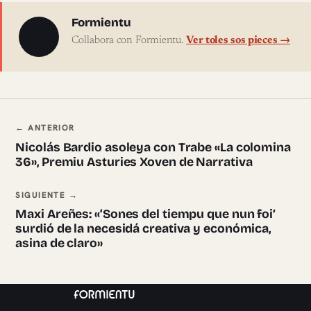
Sobre l'autor
Formientu
Collabora con Formientu.
Ver toles sos pieces →
Navegación ente pieces
← ANTERIOR
Nicolás Bardio asoleya con Trabe «La colomina
36», Premiu Asturies Xoven de Narrativa
SIGUIENTE →
Maxi Areñes: «‘Sones del tiempu que nun foi’
surdió de la necesidá creativa y económica,
asina de claro»