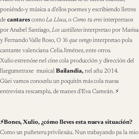
poniéndo-y música a d’ellos poemes y escribiendo lletres
de
cantares
como
La Lloca
, o
Como tu eres
interpretaos
por Anabel Santiago,
Los castilletes
interpretao por Marisa
y Fernando Valle Roso, O
Yo que vengo
interpretao pola
cantante valenciana Celia Jiménez, ente otros.
Xulio estrenóse nel cine cola producción y dirección del
llargumetraxe musical
Bailandia,
nel añu 2014.
Güei vamos conocelu un poquitín más cola nuesa
entrevista rescamplu, de manes d’Eva Cameán. ⚡
⚡Bones, Xulio, ¿cómo lleves esta nueva situación?
Como un puñeteru privilexáu. Nun trabayando pa la mio