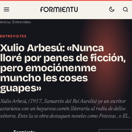
Aniciu
/
Entrevistes
ENTREVISTES
Xulio Arbesú: «Nunca
lloré por penes de ficción,
pero emociónenme
muncho les coses
guapes»
Xulio Arbesú, (1957, Samartín del Rei Aurelio) ye un escritor
asturianu con un bayurosu camín lliterariu al rodiu de dellos
xéneros. Ente la so obra destaquen noveles como Potestas , o El…