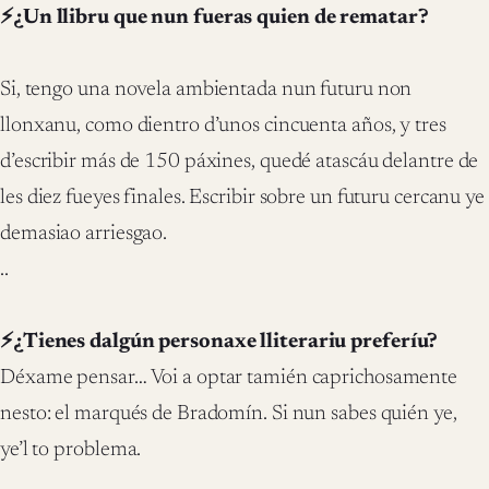
⚡¿Un llibru que nun fueras quien de rematar?
Si, tengo una novela ambientada nun futuru non
llonxanu, como dientro d’unos cincuenta años, y tres
d’escribir más de 150 páxines, quedé atascáu delantre de
les diez fueyes finales. Escribir sobre un futuru cercanu ye
demasiao arriesgao.
..
⚡¿Tienes dalgún personaxe lliterariu preferíu?
Déxame pensar… Voi a optar tamién caprichosamente
nesto: el marqués de Bradomín. Si nun sabes quién ye,
ye’l to problema.