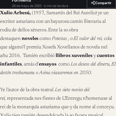
Formientu
Compartir
28 de mayu de 2020 · 6 min de llectura
Xulio Arbesú,
(1957, Samartín del Rei Aurelio) ye un
escritor asturianu con un bayurosu camín lliterariu al
rodiu de dellos xéneros. Ente la so obra
destaquen
noveles
como
Potestas ,
o
El valor del rei,
cola
que algamó’l premiu Xosefa Xovellanos de novela nel
añu 2016. Tamién escribió
llibros xuveniles
y
cuentos
infantiles
, amás d’
ensayos
como
Los deseos del dineru, El
destín treshumanu o Asina viaxaremos en 2050.
Ye l’autor de la obra teatral
Les siete novies del
rei,
representada nes fiestes de L’Entregu n’homenaxe al
rei de la monarquía asturiama que-y da nome al conceyu.
Xulio tien tamién desendolcada la so faceta musical,