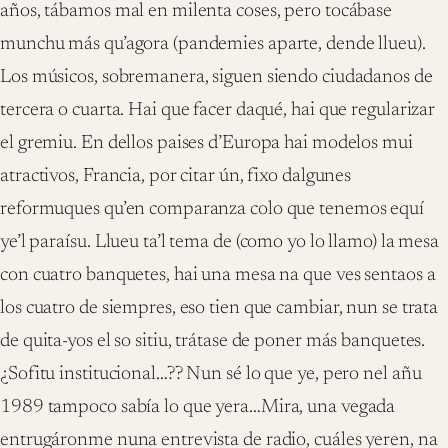
años, tábamos mal en milenta coses, pero tocábase
munchu más qu’agora (pandemies aparte, dende llueu).
Los músicos, sobremanera, siguen siendo ciudadanos de
tercera o cuarta. Hai que facer daqué, hai que regularizar
el gremiu. En dellos paises d’Europa hai modelos mui
atractivos, Francia, por citar ún, fixo dalgunes
reformuques qu’en comparanza colo que tenemos equí
ye’l paraísu. Llueu ta’l tema de (como yo lo llamo) la mesa
con cuatro banquetes, hai una mesa na que ves sentaos a
los cuatro de siempres, eso tien que cambiar, nun se trata
de quita-yos el so sitiu, trátase de poner más banquetes.
¿Sofitu institucional…?? Nun sé lo que ye, pero nel añu
1989 tampoco sabía lo que yera…Mira, una vegada
entrugáronme nuna entrevista de radio, cuáles yeren, na