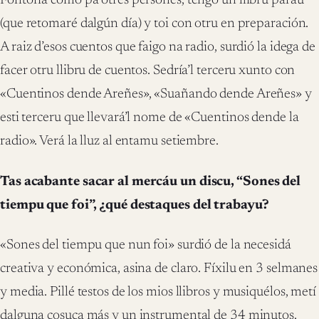
Fontoria como pa otres persones, tengo un llibru paráu
(que retomaré dalgún día) y toi con otru en preparación.
A raiz d’esos cuentos que faigo na radio, surdió la idega de
facer otru llibru de cuentos. Sedría’l terceru xunto con
«Cuentinos dende Areñes», «Suañando dende Areñes» y
esti terceru que llevará’l nome de «Cuentinos dende la
radio». Verá la lluz al entamu setiembre.
Tas acabante sacar al mercáu un discu, “Sones del
tiempu que foi”, ¿qué destaques del trabayu?
«Sones del tiempu que nun foi» surdió de la necesidá
creativa y económica, asina de claro. Fíxilu en 3 selmanes
y media. Pillé testos de los mios llibros y musiquélos, metí
dalguna cosuca más y un instrumental de 34 minutos.