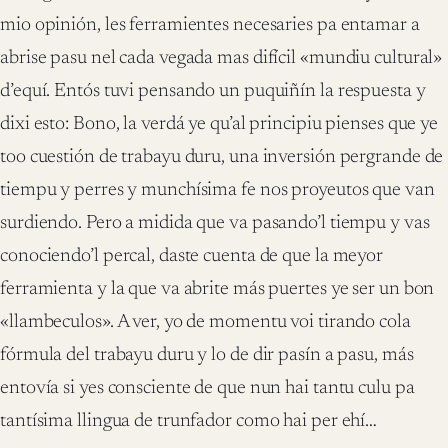
mio opinión, les ferramientes necesaries pa entamar a
abrise pasu nel cada vegada mas difícil «mundiu cultural»
d’equí. Entós tuvi pensando un puquiñín la respuesta y
dixi esto: Bono, la verdá ye qu’al principiu pienses que ye
too cuestión de trabayu duru, una inversión pergrande de
tiempu y perres y munchísima fe nos proyeutos que van
surdiendo. Pero a midida que va pasando’l tiempu y vas
conociendo’l percal, daste cuenta de que la meyor
ferramienta y la que va abrite más puertes ye ser un bon
«llambeculos». A ver, yo de momentu voi tirando cola
fórmula del trabayu duru y lo de dir pasín a pasu, más
entovía si yes consciente de que nun hai tantu culu pa
tantísima llingua de trunfador como hai per ehí…