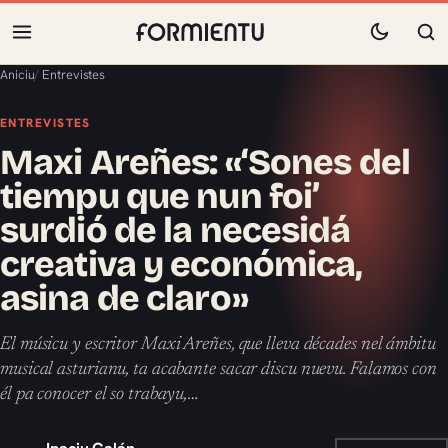
Aniciu
/
Entrevistes
ENTREVISTES
Maxi Areñes: «‘Sones del
tiempu que nun foi’
surdió de la necesidá
creativa y económica,
asina de claro»
El músicu y escritor Maxi Areñes, que lleva décades nel ámbitu
musical asturianu, ta acabante sacar discu nuevu. Falamos con
él pa conocer el so trabayu,…