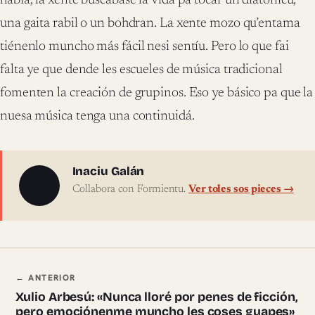
había, la xente buscábase la vida pa tocar un diatónicu,
una gaita rabil o un bohdran. La xente mozo qu’entama
tiénenlo muncho más fácil nesi sentíu. Pero lo que fai
falta ye que dende les escueles de música tradicional
fomenten la creación de grupinos. Eso ye básico pa que la
nuesa música tenga una continuidá.
Sobre l'autor
Inaciu Galán
Collabora con Formientu.
Ver toles sos pieces →
Navegación ente pieces
← ANTERIOR
Xulio Arbesú: «Nunca lloré por penes de ficción,
pero emociónenme muncho les coses guapes»