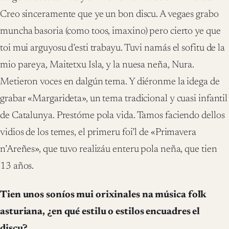
Creo sinceramente que ye un bon discu. A vegaes grabo
muncha basoria (como toos, imaxino) pero cierto ye que
toi mui arguyosu d’esti trabayu. Tuvi namás el sofitu de la
mio pareya, Maitetxu Isla, y la nuesa neña, Nura.
Metieron voces en dalgún tema. Y diéronme la idega de
grabar «Margarideta», un tema tradicional y cuasi infantil
de Catalunya. Prestóme pola vida. Tamos faciendo dellos
vidios de los temes, el primeru foi’l de «Primavera
n’Areñes», que tuvo realizáu enteru pola neña, que tien
13 años.
Tien unos soníos mui orixinales na música folk
asturiana, ¿en qué estilu o estilos encuadres el
discu?