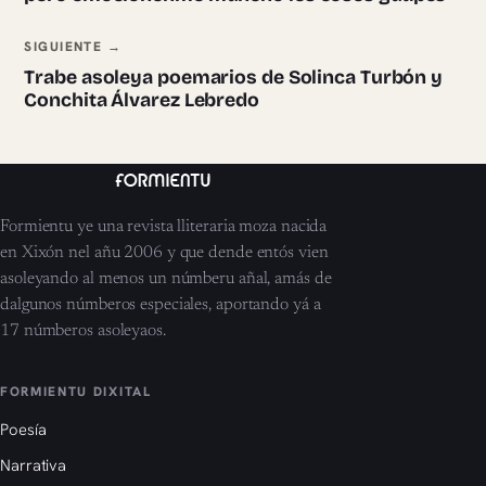
SIGUIENTE →
Trabe asoleya poemarios de Solinca Turbón y
Conchita Álvarez Lebredo
Formientu ye una revista lliteraria moza nacida
en Xixón nel añu 2006 y que dende entós vien
asoleyando al menos un númberu añal, amás de
dalgunos númberos especiales, aportando yá a
17 númberos asoleyaos.
FORMIENTU DIXITAL
Poesía
Narrativa