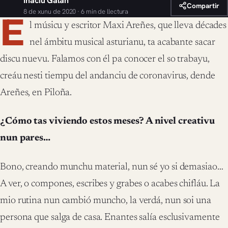
Inaciu Galán
Compartir
8 de xunu de 2020 · 6 min de llectura
E
l músicu y escritor Maxi Areñes, que lleva décades
nel ámbitu musical asturianu, ta acabante sacar
discu nuevu. Falamos con él pa conocer el so trabayu,
creáu nesti tiempu del andanciu de coronavirus, dende
Areñes, en Piloña.
¿Cómo tas viviendo estos meses? A nivel creativu
nun pares…
Bono, creando munchu material, nun sé yo si demasiao…
A ver, o compones, escribes y grabes o acabes chifláu. La
mio rutina nun cambió muncho, la verdá, nun soi una
persona que salga de casa. Enantes salía esclusivamente