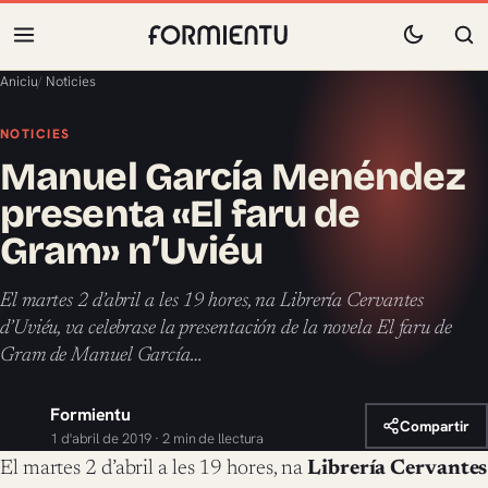
Aniciu
/
Noticies
NOTICIES
Manuel García Menéndez
presenta «El faru de
Gram» n’Uviéu
El martes 2 d’abril a les 19 hores, na Librería Cervantes
d’Uviéu, va celebrase la presentación de la novela El faru de
Gram de Manuel García…
Formientu
Compartir
1 d'abril de 2019 · 2 min de llectura
El martes 2 d’abril a les 19 hores, na
Librería Cervantes