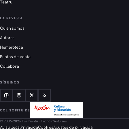
Teatru
LA REVISTA
Quién somos
Autores
Hemeroteca
Puntos de venta
Collabora
SÍGUINOS
COL SOFITU DE
© 2006–2026 Formientu · Fecho n'Asturies
Avisu llegal
Privacidá
Cookies
Axustes de privacidá