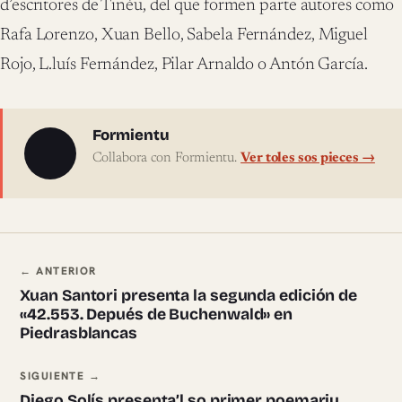
d’escritores de Tinéu, del que formen parte autores como
Rafa Lorenzo, Xuan Bello, Sabela Fernández, Miguel
Rojo, L.luís Fernández, Pilar Arnaldo o Antón García.
Sobre l'autor
Formientu
Collabora con Formientu.
Ver toles sos pieces →
Navegación ente pieces
← ANTERIOR
Xuan Santori presenta la segunda edición de
«42.553. Depués de Buchenwald» en
Piedrasblancas
SIGUIENTE →
Diego Solís presenta’l so primer poemariu