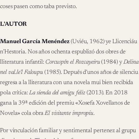
coses pasen como taba previsto.
L’AUTOR
Manuel García Menéndez
(Uviéu, 1962) ye Llicenciáu
n’Hestoria. Nos años ochenta espublizó dos obres de
lliteratura infantil:
Corcuspín el Rozcayeiru
(1984) y
Delina
nel val.le’l Faloupu
(1985). Depués d’unos años de silenciu
regresa a la lliteratura con una novela mui bien recibida
pola crítica:
La sienda del amigu feliz
(2013). En 2018
gana la 39ª edición del premiu «Xosefa Xovellanos de
Novela» cola obra
El visitante impropiu
.
Por vinculación familiar y sentimental pertenez al grupu