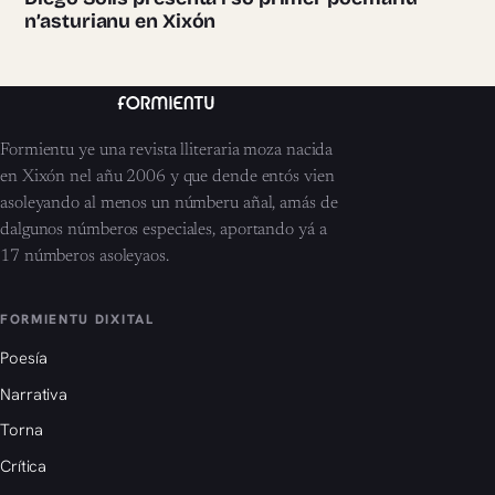
n’asturianu en Xixón
Formientu ye una revista lliteraria moza nacida
en Xixón nel añu 2006 y que dende entós vien
asoleyando al menos un númberu añal, amás de
dalgunos númberos especiales, aportando yá a
17 númberos asoleyaos.
FORMIENTU DIXITAL
Poesía
Narrativa
Torna
Crítica