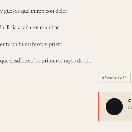
y güeyos que miren con dolor
la llinia acabante marchar
ente un fumu buxo y prieto
que desdibuxa los primeros rayos de sol.
#Formientu 14
Sobre 
C
C