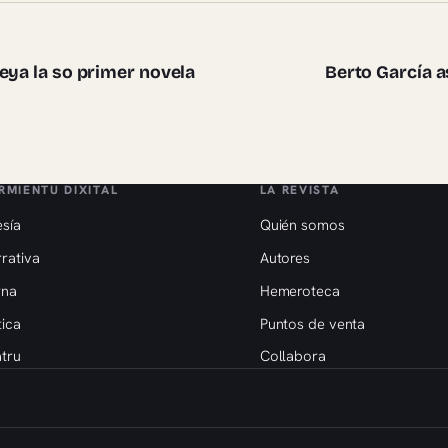
te pieces
eya la so primer novela
Berto García a
RMIENTU DIXITAL
LA REVISTA
sía
Quién somos
rativa
Autores
rna
Hemeroteca
tica
Puntos de venta
tru
Collabora