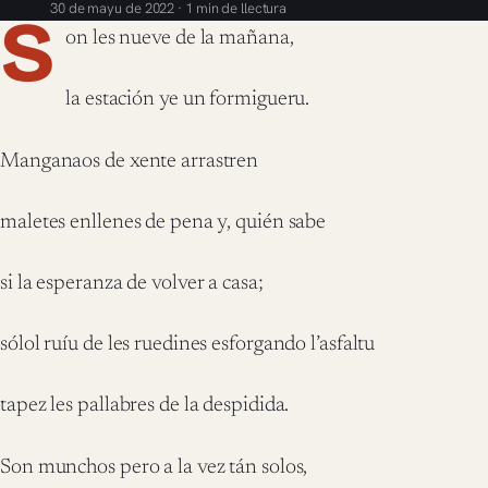
30 de mayu de 2022 · 1 min de llectura
S
on les nueve de la mañana,
la estación ye un formigueru.
Manganaos de xente arrastren
maletes enllenes de pena y, quién sabe
si la esperanza de volver a casa;
sólol ruíu de les ruedines esforgando l’asfaltu
tapez les pallabres de la despidida.
Son munchos pero a la vez tán solos,