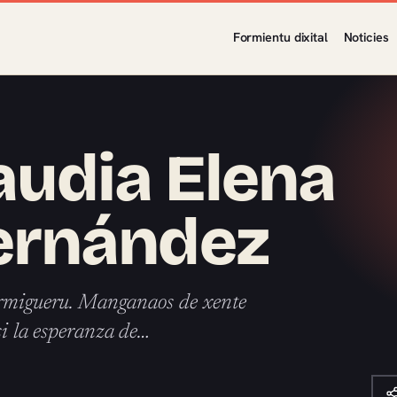
Formientu dixital
Noticies
audia Elena
ernández
formigueru. Manganaos de xente
si la esperanza de…