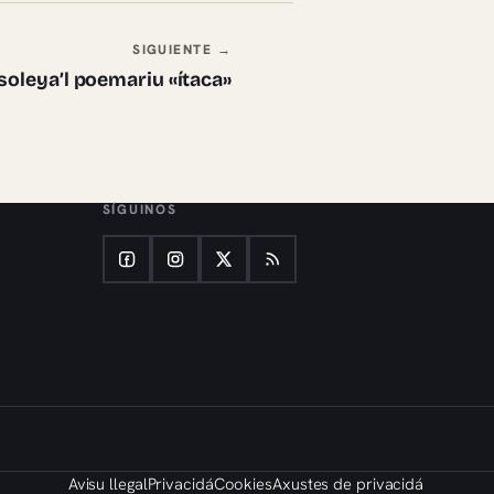
SIGUIENTE →
soleya’l poemariu «ítaca»
SÍGUINOS
Avisu llegal
Privacidá
Cookies
Axustes de privacidá